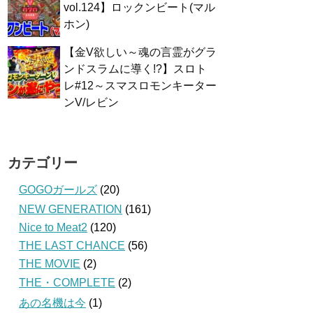
vol.124】ロックンビート(マル
ホン)
【金V欲しい～魂の言霊がグラ
ンドスラムに導く!?】スロト
レ#12～スマスロモンキーター
ンV/レビン
カテゴリー
GOGOガールズ
(20)
NEW GENERATION
(161)
Nice to Meat2
(120)
THE LAST CHANCE
(56)
THE MOVIE
(2)
THE・COMPLETE
(2)
あの名機は今
(1)