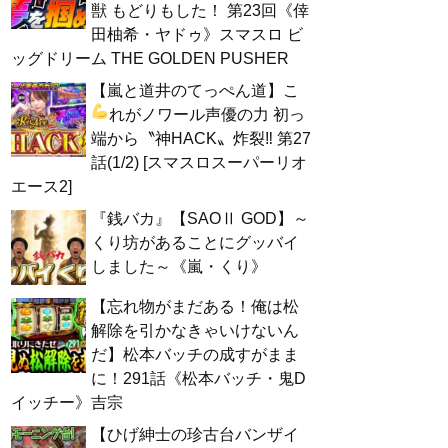
獣 もどりもした！ 第23回《倖
田柚希・ヤドゥ》スマスロ ビ
ッグドリーム THE GOLDEN PUSHER
【嵐と道井のてっぺん道】こ
れがノワール声優の力
初っ
端から〝神HACK〟炸裂‼ 第27
話(1/2) [スマスロスーパーリオ
エース2]
『銭バカ』【SAOⅡ GOD】～
くり坊があることにグッバイ
しました～《嵐・くり》
【忘れ物がまだある！俺は松
解除を引かなきゃいけないん
だ】松本バッチの成すがまま
に！291話《松本バッチ・鬼D
イッチー》吉宗
【ひげ紳士の珍古台バンザイ