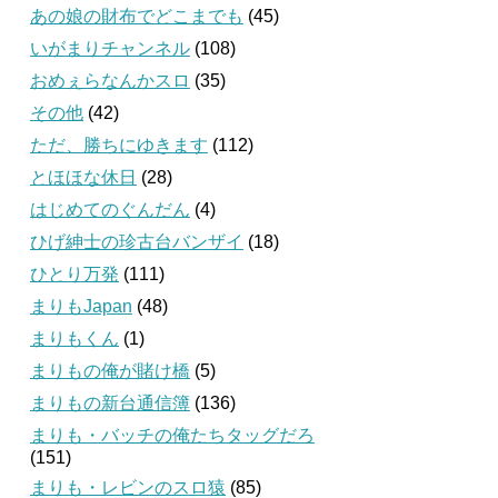
あの娘の財布でどこまでも
(45)
いがまりチャンネル
(108)
おめぇらなんかスロ
(35)
その他
(42)
ただ、勝ちにゆきます
(112)
とほほな休日
(28)
はじめてのぐんだん
(4)
ひげ紳士の珍古台バンザイ
(18)
ひとり万発
(111)
まりもJapan
(48)
まりもくん
(1)
まりもの俺が賭け橋
(5)
まりもの新台通信簿
(136)
まりも・バッチの俺たちタッグだろ
(151)
まりも・レビンのスロ猿
(85)