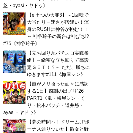
悠・ayasi・ヤドゥ》
【e 七つの大罪3】～1回転で
大当たり＝速さが段違い！渾
身のRUSHに神谷が挑む！！
～ 神谷玲子の新台は神ぱち!?
#75《神谷玲子》
【立ち回り系パチスロ実戦番
組】～緻密な立ち回りで高設
定ＧＥＴ！？～ ただ、勝ちに
ゆきます#111《梅屋シン》
【嵐がノリ喰った面々に感謝
する1日】感謝の出ノリ’26
PART1《嵐・梅屋シン・く
り・松本バッチ・道井悠・
ayasi・ヤドゥ》
【夢の時間へ！ドリームJPボ
ーナス辿りついた】微女と野