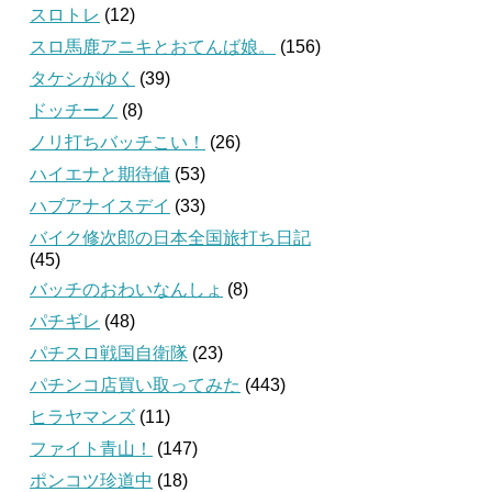
スロトレ
(12)
スロ馬鹿アニキとおてんば娘。
(156)
タケシがゆく
(39)
ドッチーノ
(8)
ノリ打ちバッチこい！
(26)
ハイエナと期待値
(53)
ハブアナイスデイ
(33)
バイク修次郎の日本全国旅打ち日記
(45)
バッチのおわいなんしょ
(8)
パチギレ
(48)
パチスロ戦国自衛隊
(23)
パチンコ店買い取ってみた
(443)
ヒラヤマンズ
(11)
ファイト青山！
(147)
ポンコツ珍道中
(18)