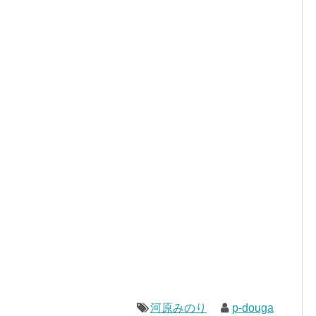
河原みのり
p-douga