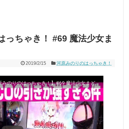
のはっちゃき！ #69 魔法少女ま
2019/2/15
河原みのりのはっちゃき！
新オーバーオールで変身成功【河原みのりのはっちゃき！】#69 魔法少女まどか☆マギカ 前編