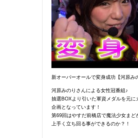
新オーバーオールで変身成功【河原みの
河原みのりさんによる女性冠番組♪
抽選BOXより引いた軍資メダルを元
企画となっています！
第69回はやすだ前橋店で魔法少女まど
上手く立ち回る事ができるのか？！