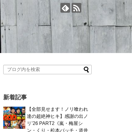
新着記事
【全部見せます！ノリ喰われ
達の超絶神ヒキ】感謝の出ノ
リ’26 PART2《嵐・梅屋シ
ン・くり・松本バッチ・道井