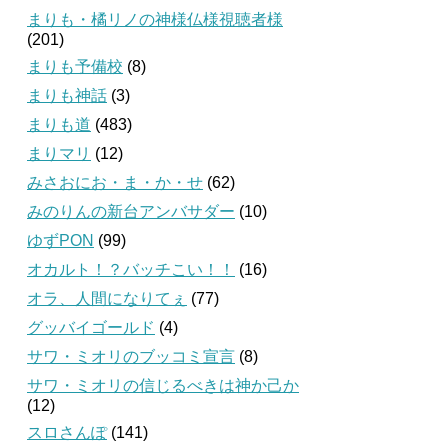
まりも・橘リノの神様仏様視聴者様
(201)
まりも予備校
(8)
まりも神話
(3)
まりも道
(483)
まりマリ
(12)
みさおにお・ま・か・せ
(62)
みのりんの新台アンバサダー
(10)
ゆずPON
(99)
オカルト！？バッチこい！！
(16)
オラ、人間になりてぇ
(77)
グッバイゴールド
(4)
サワ・ミオリのブッコミ宣言
(8)
サワ・ミオリの信じるべきは神か己か
(12)
スロさんぽ
(141)