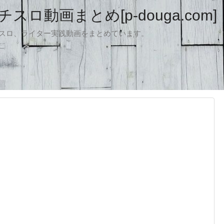
ロ動画まとめ[p-douga.com]
パチスロ、ライター実践動画をまとめています。