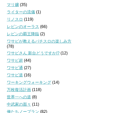
マリ嬢
(35)
ライターの流儀
(1)
リノスロ
(119)
レビンのオーラス
(66)
レビンの覇王降臨
(2)
ワサビが教えるパチスロの楽しみ方
(78)
ワサビさん 新台どうですか!?
(12)
ワサビ超
(44)
ワサビ通
(27)
ワサビ道
(16)
ワーキングウォーキング
(14)
万枚復活計画
(118)
世界一への道
(8)
中武家の面々
(11)
俺たちノープラン
(82)