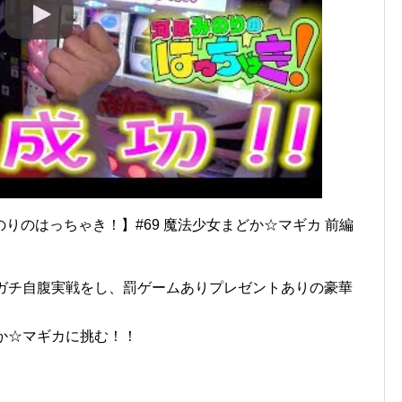
りのはっちゃき！】#69 魔法少女まどか☆マギカ 前編
にガチ自腹実戦をし、罰ゲームありプレゼントありの豪華
か☆マギカに挑む！！