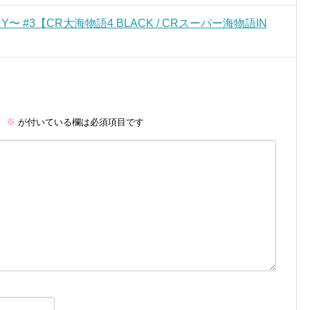
ORY〜 #3【CR大海物語4 BLACK / CRスーパー海物語IN
。
※
が付いている欄は必須項目です