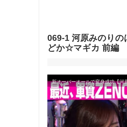
069-1 河原みのり
どか☆マギカ 前編