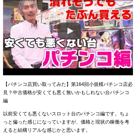
【パチンコ店買い取ってみた】第164回小規模パチンコ店必
見？中古価格が安くても悪く無いかもしれない台パチンコ
編
以前安くても悪くないスロット台のパチンコ編です。ちょ
っと偏った感じになっていますが、価格と現状の稼働を考
えると結構リアルな感じかと思います。