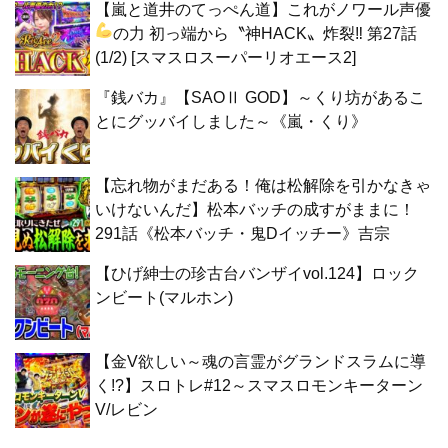
【嵐と道井のてっぺん道】これがノワール声優
の力
初っ端から〝神HACK〟炸裂‼ 第27話
(1/2) [スマスロスーパーリオエース2]
『銭バカ』【SAOⅡ GOD】～くり坊があるこ
とにグッバイしました～《嵐・くり》
【忘れ物がまだある！俺は松解除を引かなきゃ
いけないんだ】松本バッチの成すがままに！
291話《松本バッチ・鬼Dイッチー》吉宗
【ひげ紳士の珍古台バンザイvol.124】ロック
ンビート(マルホン)
【金V欲しい～魂の言霊がグランドスラムに導
く!?】スロトレ#12～スマスロモンキーターン
V/レビン