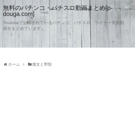
無料のパチンコ・パチスロ動画まとめ[p-
douga.com]
Youtubeで公開されているパチンコ、パチスロ、ライター実践動
画をまとめています。
ホーム
微女と野獣