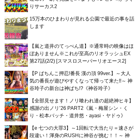
りサーカス2
15万本のひまわりが見れる公園で最近の事を話
します
【嵐と道井のてっぺん道】※通常時の映像はほ
ぼありません※これが至高のリオラッシュEX
第27話(2/2) [スマスロスーパーリオエース2]
【P ぱちんこ押忍!番長 漢の頂 99ver.】～大人
気の番長が遊びやすくなって帰って来た!!～ 神
谷玲子の新台は神ぱち!?《神谷玲子》
【全部見せます！ノリ喰われ達の超絶神ヒキ】
感謝の出ノリ’26 PART2《嵐・梅屋シン・く
り・松本バッチ・道井悠・ayasi・ヤドゥ》
【e 七つの大罪3】～1回転で大当たり＝速さが
段違い！渾身のRUSHに神谷が挑む！！～ 神