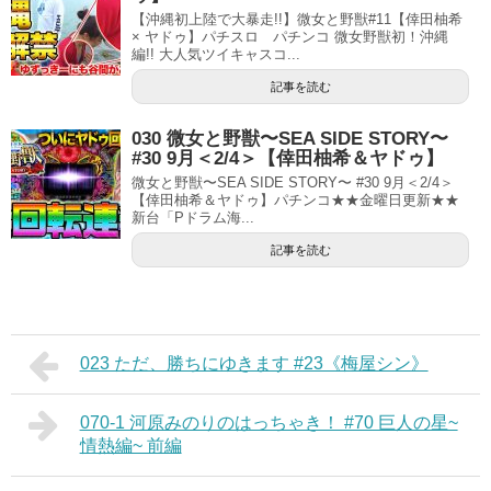
【沖縄初上陸で大暴走!!】微女と野獣#11【倖田柚希
× ヤドゥ】パチスロ パチンコ 微女野獣初！沖縄
編!! 大人気ツイキャスコ...
記事を読む
030 微女と野獣〜SEA SIDE STORY〜
#30 9月＜2/4＞【倖田柚希＆ヤドゥ】
微女と野獣〜SEA SIDE STORY〜 #30 9月＜2/4＞
【倖田柚希＆ヤドゥ】パチンコ★★金曜日更新★★
新台「Pドラム海...
記事を読む
023 ただ、勝ちにゆきます #23《梅屋シン》
070-1 河原みのりのはっちゃき！ #70 巨人の星~
情熱編~ 前編