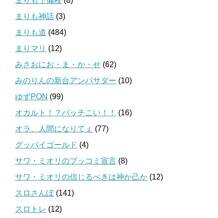
まりも予備校
(8)
まりも神話
(3)
まりも道
(484)
まりマリ
(12)
みさおにお・ま・か・せ
(62)
みのりんの新台アンバサダー
(10)
ゆずPON
(99)
オカルト！？バッチこい！！
(16)
オラ、人間になりてぇ
(77)
グッバイゴールド
(4)
サワ・ミオリのブッコミ宣言
(8)
サワ・ミオリの信じるべきは神か己か
(12)
スロさんぽ
(141)
スロトレ
(12)