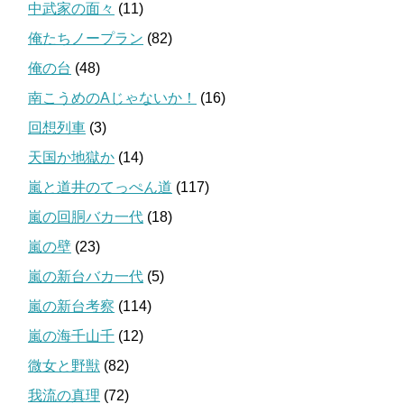
中武家の面々
(11)
俺たちノープラン
(82)
俺の台
(48)
南こうめのAじゃないか！
(16)
回想列車
(3)
天国か地獄か
(14)
嵐と道井のてっぺん道
(117)
嵐の回胴バカ一代
(18)
嵐の壁
(23)
嵐の新台バカ一代
(5)
嵐の新台考察
(114)
嵐の海千山千
(12)
微女と野獣
(82)
我流の真理
(72)