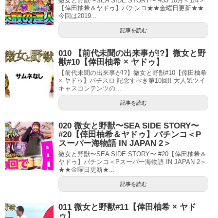
微女と野獣〜SEA SIDE STORY〜 #33 10月＜1/4＞
【倖田柚希＆ヤドゥ】パチンコ★★金曜日更新★★
今回は2019...
記事を読む
010 【前代未聞の出来事が!?】微女と野
獣#10【倖田柚希 × ヤドゥ】
【前代未聞の出来事が!?】微女と野獣#10【倖田柚希
× ヤドゥ】パチスロ 記念すべき第10回!! 大人気ツイ
キャスコンテンツの...
記事を読む
020 微女と野獣〜SEA SIDE STORY〜
#20【倖田柚希＆ヤドゥ】パチンコ＜P
スーパー海物語 IN JAPAN 2＞
微女と野獣〜SEA SIDE STORY〜 #20【倖田柚希＆
ヤドゥ】パチンコ＜Pスーパー海物語 IN JAPAN 2＞
★★金曜日更新★...
記事を読む
011 微女と野獣#11【倖田柚希 × ヤド
ゥ】