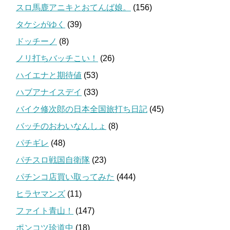
スロ馬鹿アニキとおてんば娘。
(156)
タケシがゆく
(39)
ドッチーノ
(8)
ノリ打ちバッチこい！
(26)
ハイエナと期待値
(53)
ハブアナイスデイ
(33)
バイク修次郎の日本全国旅打ち日記
(45)
バッチのおわいなんしょ
(8)
パチギレ
(48)
パチスロ戦国自衛隊
(23)
パチンコ店買い取ってみた
(444)
ヒラヤマンズ
(11)
ファイト青山！
(147)
ポンコツ珍道中
(18)