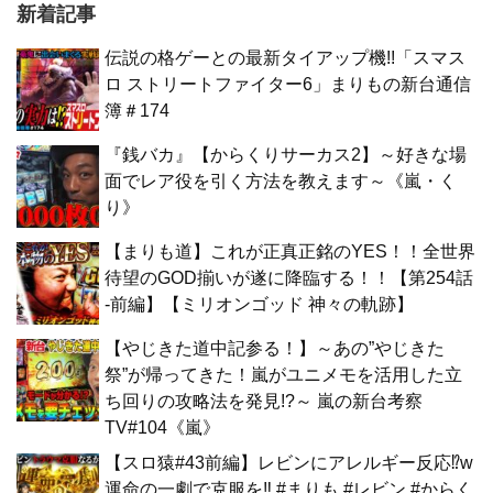
新着記事
伝説の格ゲーとの最新タイアップ機!!「スマス
ロ ストリートファイター6」まりもの新台通信
簿＃174
『銭バカ』【からくりサーカス2】～好きな場
面でレア役を引く方法を教えます～《嵐・く
り》
【まりも道】これが正真正銘のYES！！全世界
待望のGOD揃いが遂に降臨する！！【第254話
-前編】【ミリオンゴッド 神々の軌跡】
【やじきた道中記参る！】～あの”やじきた
祭”が帰ってきた！嵐がユニメモを活用した立
ち回りの攻略法を発見!?～ 嵐の新台考察
TV#104《嵐》
【スロ猿#43前編】レビンにアレルギー反応⁉w
運命の一劇で克服を‼ #まりも #レビン #からく