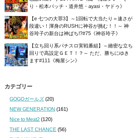
り・松本バッチ・道井悠・ayasi・ヤドゥ》
【e 七つの大罪3】～1回転で大当たり＝速さが
段違い！渾身のRUSHに神谷が挑む！！～ 神
谷玲子の新台は神ぱち!?#75《神谷玲子》
【立ち回り系パチスロ実戦番組】～緻密な立ち
回りで高設定ＧＥＴ！？～ ただ、勝ちにゆき
ます#111《梅屋シン》
カテゴリー
GOGOガールズ
(20)
NEW GENERATION
(161)
Nice to Meat2
(120)
THE LAST CHANCE
(56)