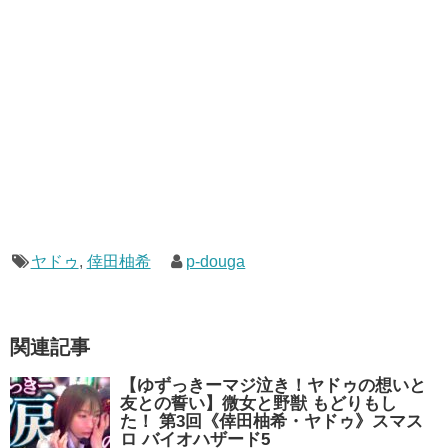
ヤドゥ
,
倖田柚希
p-douga
関連記事
【ゆずっきーマジ泣き！ヤドゥの想いと
友との誓い】微女と野獣 もどりもし
た！ 第3回《倖田柚希・ヤドゥ》スマス
ロ バイオハザード5