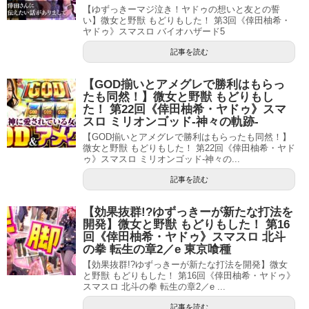
【ゆずっきーマジ泣き！ヤドゥの想いと友との誓
い】微女と野獣 もどりもした！ 第3回《倖田柚希・
ヤドゥ》スマスロ バイオハザード5
記事を読む
【GOD揃いとアメグレで勝利はもらっ
たも同然！】微女と野獣 もどりもし
た！ 第22回《倖田柚希・ヤドゥ》スマ
スロ ミリオンゴッド-神々の軌跡-
【GOD揃いとアメグレで勝利はもらったも同然！】
微女と野獣 もどりもした！ 第22回《倖田柚希・ヤド
ゥ》スマスロ ミリオンゴッド-神々の...
記事を読む
【効果抜群!?ゆずっきーが新たな打法を
開発】微女と野獣 もどりもした！ 第16
回《倖田柚希・ヤドゥ》スマスロ 北斗
の拳 転生の章2／e 東京喰種
【効果抜群!?ゆずっきーが新たな打法を開発】微女
と野獣 もどりもした！ 第16回《倖田柚希・ヤドゥ》
スマスロ 北斗の拳 転生の章2／e ...
記事を読む