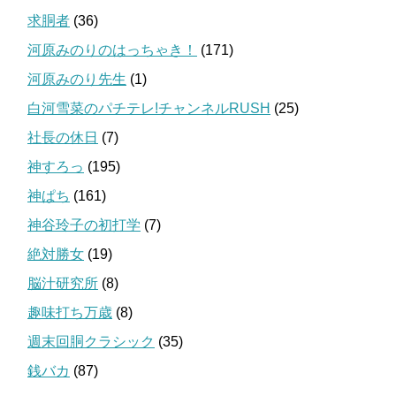
求胴者
(36)
河原みのりのはっちゃき！
(171)
河原みのり先生
(1)
白河雪菜のパチテレ!チャンネルRUSH
(25)
社長の休日
(7)
神すろっ
(195)
神ぱち
(161)
神谷玲子の初打学
(7)
絶対勝女
(19)
脳汁研究所
(8)
趣味打ち万歳
(8)
週末回胴クラシック
(35)
銭バカ
(87)