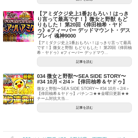
【アミダクジ史上1番おもろい！はっき
り言って最高です！】微女と野獣 もど
りもした！ 第20回《倖田柚希・ヤド
ゥ》eフィーバー デッドマウント・デス
プレイ 魂神9000
【アミダクジ史上1番おもろい！はっきり言って最高
です！】微女と野獣 もどりもした！ 第20回《倖田柚
希・ヤドゥ》eフィーバー デッドマウ...
記事を読む
034 微女と野獣〜SEA SIDE STORY〜
#34 10月＜2/4＞【倖田柚希＆ヤドゥ】
微女と野獣〜SEA SIDE STORY〜 #34 10月＜2/4＞
【倖田柚希＆ヤドゥ】パチンコ★★金曜日更新★★
チーム対抗大当...
記事を読む