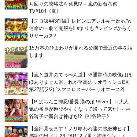
ち回りの攻略法を発見!?～ 嵐の新台考察
TV#104《嵐》
【スロ猿#43前編】レビンにアレルギー反応⁉w
運命の一劇で克服を‼ #まりも #レビン #からく
りサーカス2
15万本のひまわりが見れる公園で最近の事を話
します
【嵐と道井のてっぺん道】※通常時の映像はほ
ぼありません※これが至高のリオラッシュEX
第27話(2/2) [スマスロスーパーリオエース2]
【P ぱちんこ押忍!番長 漢の頂 99ver.】～大人
気の番長が遊びやすくなって帰って来た!!～ 神
谷玲子の新台は神ぱち!?《神谷玲子》
【全部見せます！ノリ喰われ達の超絶神ヒキ】
感謝の出ノリ’26 PART2《嵐・梅屋シン・く