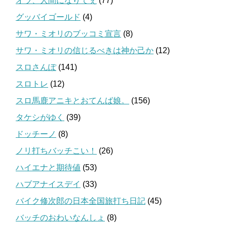
オラ、人間になりてぇ
(77)
グッバイゴールド
(4)
サワ・ミオリのブッコミ宣言
(8)
サワ・ミオリの信じるべきは神か己か
(12)
スロさんぽ
(141)
スロトレ
(12)
スロ馬鹿アニキとおてんば娘。
(156)
タケシがゆく
(39)
ドッチーノ
(8)
ノリ打ちバッチこい！
(26)
ハイエナと期待値
(53)
ハブアナイスデイ
(33)
バイク修次郎の日本全国旅打ち日記
(45)
バッチのおわいなんしょ
(8)