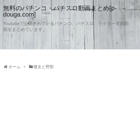
無料のパチンコ・パチスロ動画まとめ[p-
douga.com]
Youtubeで公開されているパチンコ、パチスロ、ライター実践動
画をまとめています。
ホーム
微女と野獣