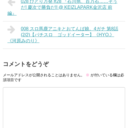
028 ひとり万発 #28 『石川県、百万石……そう
だ! 慶次で勝負だ!! @ KEIZLAPARK金沢店 前
編』
008 スロ馬鹿アニキとおてんば娘。4ガチ 第8話
(2/2)【パチスロ ゴッドイーター】《HYO.》
《河原みのり》
コメントをどうぞ
メールアドレスが公開されることはありません。
※
が付いている欄は必
須項目です