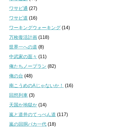
ワサビ通
(27)
ワサビ道
(16)
ワーキングウォーキング
(14)
万枚復活計画
(118)
世界一への道
(8)
中武家の面々
(11)
俺たちノープラン
(82)
俺の台
(48)
南こうめのAじゃないか！
(16)
回想列車
(3)
天国か地獄か
(14)
嵐と道井のてっぺん道
(117)
嵐の回胴バカ一代
(18)