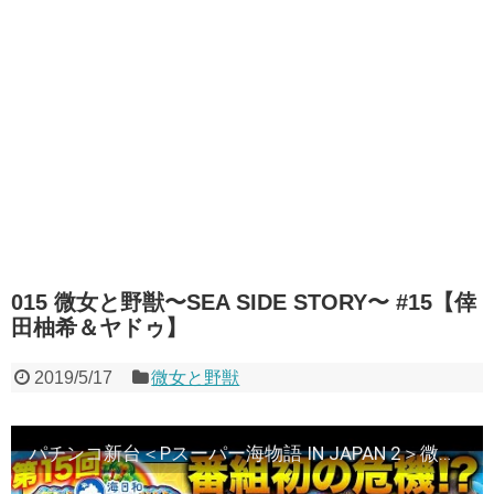
015 微女と野獣〜SEA SIDE STORY〜 #15【倖
田柚希＆ヤドゥ】
2019/5/17
微女と野獣
パチンコ新台＜Pスーパー海物語 IN JAPAN 2＞微女と野獣〜SEA SIDE STORY〜 #15【倖田柚希＆ヤドゥ】★★金曜日更新★★