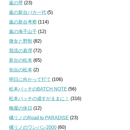
嵐の壁
(23)
嵐の新台バカ一代
(5)
嵐の新台考察
(114)
嵐の海千山千
(12)
微女と野獣
(82)
我流の真理
(72)
新台の松本
(65)
旬台の松本
(2)
明日に向かって打て
(106)
松本バッチのBATCH NOTE
(56)
松本バッチの成すがままに！
(316)
梅屋の休日
(12)
橘リノのRoad to PARADISE
(23)
橘リノのワンパン2000
(60)