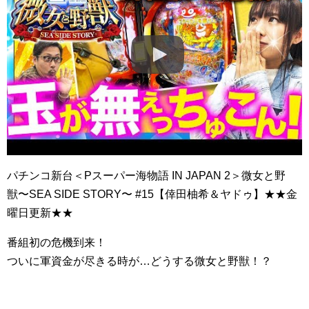
パチンコ新台＜Pスーパー海物語 IN JAPAN 2＞微女と野
獣〜SEA SIDE STORY〜 #15【倖田柚希＆ヤドゥ】★★金
曜日更新★★
番組初の危機到来！
ついに軍資金が尽きる時が…どうする微女と野獣！？