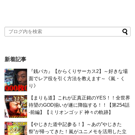
新着記事
『銭バカ』【からくりサーカス2】～好きな場
面でレア役を引く方法を教えます～《嵐・く
り》
【まりも道】これが正真正銘のYES！！全世界
待望のGOD揃いが遂に降臨する！！【第254話
-前編】【ミリオンゴッド 神々の軌跡】
【やじきた道中記参る！】～あの”やじきた
祭”が帰ってきた！嵐がユニメモを活用した立