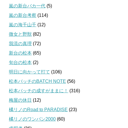
嵐の新台バカ一代
(5)
嵐の新台考察
(114)
嵐の海千山千
(12)
微女と野獣
(82)
我流の真理
(72)
新台の松本
(65)
旬台の松本
(2)
明日に向かって打て
(106)
松本バッチのBATCH NOTE
(56)
松本バッチの成すがままに！
(316)
梅屋の休日
(12)
橘リノのRoad to PARADISE
(23)
橘リノのワンパン2000
(60)