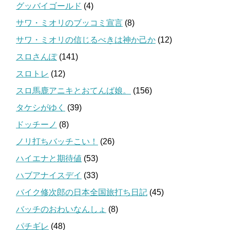
グッバイゴールド
(4)
サワ・ミオリのブッコミ宣言
(8)
サワ・ミオリの信じるべきは神か己か
(12)
スロさんぽ
(141)
スロトレ
(12)
スロ馬鹿アニキとおてんば娘。
(156)
タケシがゆく
(39)
ドッチーノ
(8)
ノリ打ちバッチこい！
(26)
ハイエナと期待値
(53)
ハブアナイスデイ
(33)
バイク修次郎の日本全国旅打ち日記
(45)
バッチのおわいなんしょ
(8)
パチギレ
(48)