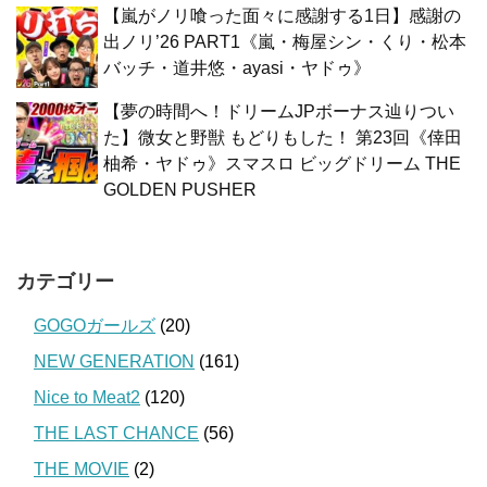
【嵐がノリ喰った面々に感謝する1日】感謝の
出ノリ’26 PART1《嵐・梅屋シン・くり・松本
バッチ・道井悠・ayasi・ヤドゥ》
【夢の時間へ！ドリームJPボーナス辿りつい
た】微女と野獣 もどりもした！ 第23回《倖田
柚希・ヤドゥ》スマスロ ビッグドリーム THE
GOLDEN PUSHER
カテゴリー
GOGOガールズ
(20)
NEW GENERATION
(161)
Nice to Meat2
(120)
THE LAST CHANCE
(56)
THE MOVIE
(2)