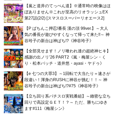
【嵐と道井のてっぺん道】※通常時の映像はほ
ぼありません※これが至高のリオラッシュEX
第27話(2/2) [スマスロスーパーリオエース2]
【P ぱちんこ押忍!番長 漢の頂 99ver.】～大人
気の番長が遊びやすくなって帰って来た!!～ 神
谷玲子の新台は神ぱち!?《神谷玲子》
【全部見せます！ノリ喰われ達の超絶神ヒキ】
感謝の出ノリ’26 PART2《嵐・梅屋シン・く
り・松本バッチ・道井悠・ayasi・ヤドゥ》
【e 七つの大罪3】～1回転で大当たり＝速さが
段違い！渾身のRUSHに神谷が挑む！！～ 神
谷玲子の新台は神ぱち!?#75《神谷玲子》
【立ち回り系パチスロ実戦番組】～緻密な立ち
回りで高設定ＧＥＴ！？～ ただ、勝ちにゆき
ます#111《梅屋シン》