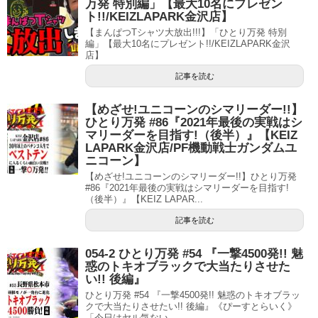
万発 特別編」【最大10名にプレゼン
ト!!/KEIZLAPARK金沢店】
【まんぱつTシャツ大放出!!!】「ひとり万発 特別
編」【最大10名にプレゼント!!/KEIZLAPARK金沢
店】
記事を読む
【めざせ!ユニコーンのシマリーダー!!】
ひとり万発 #86『2021年最後の実戦はシ
マリーダーを目指す!（後半）』【KEIZ
LAPARK金沢店/PF機動戦士ガンダムユ
ニコーン】
【めざせ!ユニコーンのシマリーダー!!】ひとり万発
#86『2021年最後の実戦はシマリーダーを目指す!
（後半）』【KEIZ LAPAR...
記事を読む
054-2 ひとり万発 #54 『一撃4500発!! 魅
惑のトキオブラックで大当たりさせた
い!! 後編』
ひとり万発 #54 『一撃4500発!! 魅惑のトキオブラッ
クで大当たりさせたい!! 後編』《ぴーすとらいく》
「今日はヤル気ない...