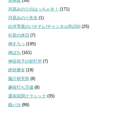
求胴者
(36)
河原みのりのはっちゃき！
(171)
河原みのり先生
(1)
白河雪菜のパチテレ!チャンネルRUSH
(25)
社長の休日
(7)
神すろっ
(195)
神ぱち
(161)
神谷玲子の初打学
(7)
絶対勝女
(19)
脳汁研究所
(8)
趣味打ち万歳
(8)
週末回胴クラシック
(35)
銭バカ
(86)