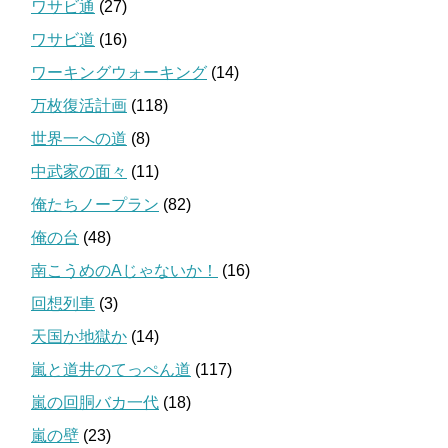
ワサビ通
(27)
ワサビ道
(16)
ワーキングウォーキング
(14)
万枚復活計画
(118)
世界一への道
(8)
中武家の面々
(11)
俺たちノープラン
(82)
俺の台
(48)
南こうめのAじゃないか！
(16)
回想列車
(3)
天国か地獄か
(14)
嵐と道井のてっぺん道
(117)
嵐の回胴バカ一代
(18)
嵐の壁
(23)