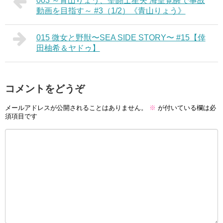
003 ～青山りょう、聖闘士星矢 海皇覚醒で事故
動画を目指す～ #3（1/2）《青山りょう》
015 微女と野獣〜SEA SIDE STORY〜 #15【倖
田柚希＆ヤドゥ】
コメントをどうぞ
メールアドレスが公開されることはありません。
※
が付いている欄は必
須項目です