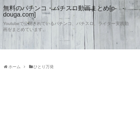
無料のパチンコ・パチスロ動画まとめ[p-
douga.com]
Youtubeで公開されているパチンコ、パチスロ、ライター実践動
画をまとめています。
ホーム
ひとり万発