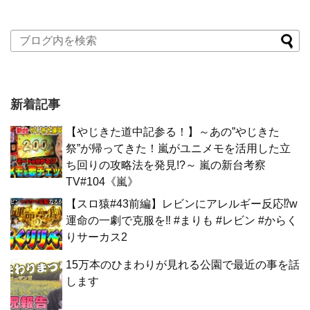
新着記事
【やじきた道中記参る！】～あの”やじきた
祭”が帰ってきた！嵐がユニメモを活用した立
ち回りの攻略法を発見!?～ 嵐の新台考察
TV#104《嵐》
【スロ猿#43前編】レビンにアレルギー反応⁉w
運命の一劇で克服を‼ #まりも #レビン #からく
りサーカス2
15万本のひまわりが見れる公園で最近の事を話
します