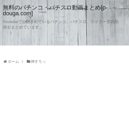
無料のパチンコ・パチスロ動画まとめ[p-
douga.com]
Youtubeで公開されているパチンコ、パチスロ、ライター実践動
画をまとめています。
ホーム
神すろっ