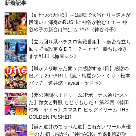
新着記事
【e 七つの大罪3】～1回転で大当たり＝速さが
段違い！渾身のRUSHに神谷が挑む！！～ 神
谷玲子の新台は神ぱち!?#75《神谷玲子》
【立ち回り系パチスロ実戦番組】～緻密な立ち
回りで高設定ＧＥＴ！？～ ただ、勝ちにゆき
ます#111《梅屋シン》
【嵐がノリ喰った面々に感謝する1日】感謝の
出ノリ’26 PART1《嵐・梅屋シン・くり・松本
バッチ・道井悠・ayasi・ヤドゥ》
【夢の時間へ！ドリームJPボーナス辿りつい
た】微女と野獣 もどりもした！ 第23回《倖田
柚希・ヤドゥ》スマスロ ビッグドリーム THE
GOLDEN PUSHER
【嵐と道井のてっぺん道】これがノワール声優
の力
初っ端から〝神HACK〟炸裂‼ 第27話