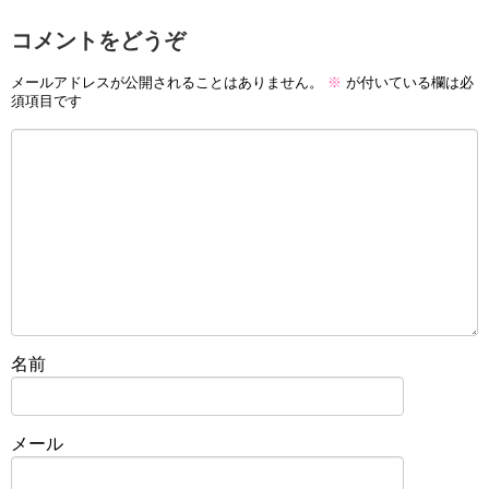
コメントをどうぞ
メールアドレスが公開されることはありません。
※
が付いている欄は必
須項目です
名前
メール