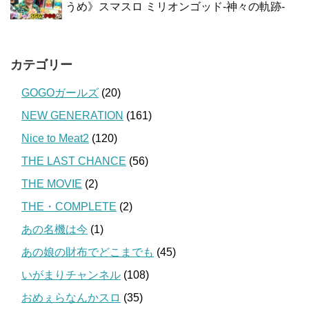
うめ》スマスロ ミリオンゴッド-神々の軌跡-
カテゴリー
GOGOガールズ
(20)
NEW GENERATION
(161)
Nice to Meat2
(120)
THE LAST CHANCE
(56)
THE MOVIE
(2)
THE・COMPLETE
(2)
あの名機は今
(1)
あの娘の財布でどこまでも
(45)
いがまりチャンネル
(108)
おめぇらなんかスロ
(35)