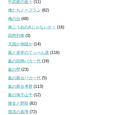
中武家の面々
(11)
俺たちノープラン
(82)
俺の台
(48)
南こうめのAじゃないか！
(16)
回想列車
(3)
天国か地獄か
(14)
嵐と道井のてっぺん道
(116)
嵐の回胴バカ一代
(18)
嵐の壁
(23)
嵐の新台バカ一代
(5)
嵐の新台考察
(113)
嵐の海千山千
(12)
微女と野獣
(82)
我流の真理
(72)