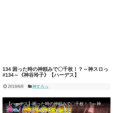
134 困った時の神頼みで〇千枚！？～神スロっ
#134～《神谷玲子》【ハーデス】
2019/6/8
神すろっ
【ハーデス】困った時の神頼みで〇千枚！？～神スロっ#134～《神谷玲子》[必勝本WEB-TV][パチンコ][パチスロ][スロット]