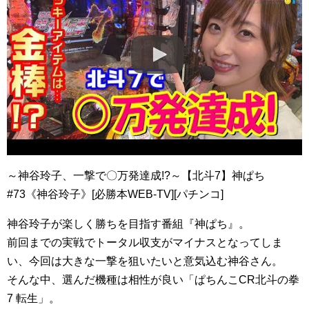
～神谷玲子、一撃で〇万発達成!?～【北斗7】神ぱち
#73《神谷玲子》[必勝本WEB-TV][パチンコ]
神谷玲子が楽しく勝ちを目指す番組『神ぱち』。
前回までの実戦でトータル収支がマイナスとなってしま
い、今回は大きな一撃を狙いたいと意気込む神谷さん。
そんな中、選んだ機種は相性が良い「ぱちんこCR北斗の拳
7 転生」。