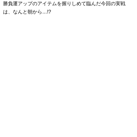
勝負運アップのアイテムを握りしめて臨んだ今回の実戦
は、なんと朝から…!?