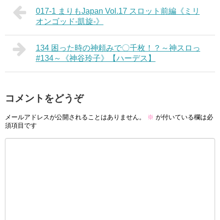
017-1 まりもJapan Vol.17 スロット前編《ミリ
オンゴッド-凱旋-》
134 困った時の神頼みで〇千枚！？～神スロっ
#134～《神谷玲子》【ハーデス】
コメントをどうぞ
メールアドレスが公開されることはありません。
※
が付いている欄は必
須項目です