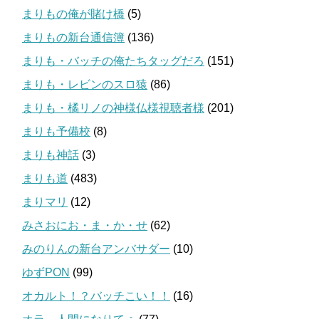
まりもの俺が賭け橋
(5)
まりもの新台通信簿
(136)
まりも・バッチの俺たちタッグだろ
(151)
まりも・レビンのスロ猿
(86)
まりも・橘リノの神様仏様視聴者様
(201)
まりも予備校
(8)
まりも神話
(3)
まりも道
(483)
まりマリ
(12)
みさおにお・ま・か・せ
(62)
みのりんの新台アンバサダー
(10)
ゆずPON
(99)
オカルト！？バッチこい！！
(16)