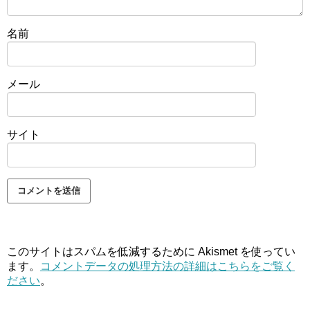
名前
メール
サイト
このサイトはスパムを低減するために Akismet を使ってい
ます。
コメントデータの処理方法の詳細はこちらをご覧く
ださい
。