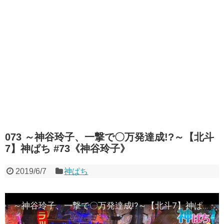
073 ～神谷玲子、一撃で〇万発達成!?～【北斗
7】神ぱち #73《神谷玲子》
2019/6/7
神ぱち
～神谷玲子、一撃で〇万発達成!?～【北斗7】神ぱち #73《神谷玲子》[必勝本WEB-TV][パチンコ]