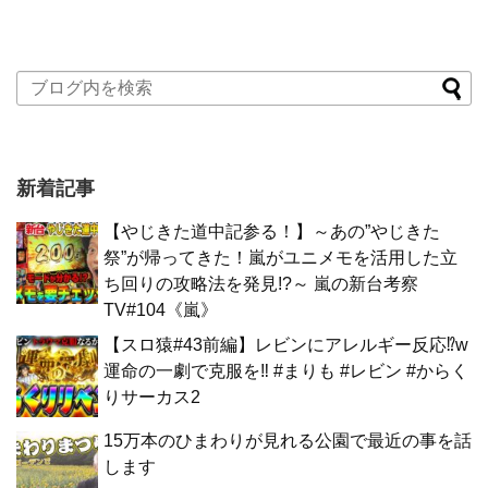
新着記事
【やじきた道中記参る！】～あの”やじきた
祭”が帰ってきた！嵐がユニメモを活用した立
ち回りの攻略法を発見!?～ 嵐の新台考察
TV#104《嵐》
【スロ猿#43前編】レビンにアレルギー反応⁉w
運命の一劇で克服を‼ #まりも #レビン #からく
りサーカス2
15万本のひまわりが見れる公園で最近の事を話
します