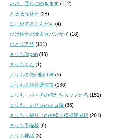
ただ、勝ちにゆきます
(112)
とほほな休日
(28)
はじめてのぐんだん
(4)
ひげ紳士の珍古台バンザイ
(18)
ひとり万発
(111)
まりもJapan
(48)
まりもくん
(1)
まりもの俺が賭け橋
(5)
まりもの新台通信簿
(136)
まりも・バッチの俺たちタッグだろ
(151)
まりも・レビンのスロ猿
(86)
まりも・橘リノの神様仏様視聴者様
(201)
まりも予備校
(8)
まりも神話
(3)