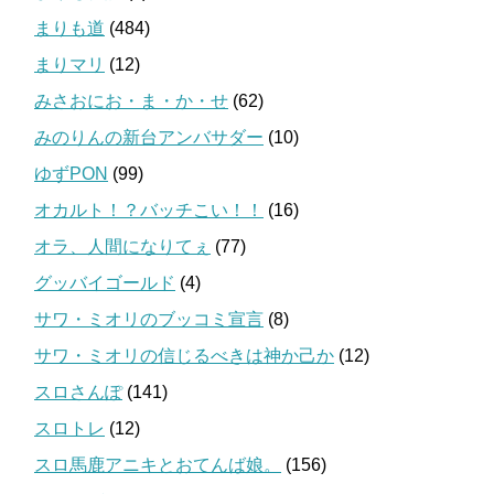
まりも道
(484)
まりマリ
(12)
みさおにお・ま・か・せ
(62)
みのりんの新台アンバサダー
(10)
ゆずPON
(99)
オカルト！？バッチこい！！
(16)
オラ、人間になりてぇ
(77)
グッバイゴールド
(4)
サワ・ミオリのブッコミ宣言
(8)
サワ・ミオリの信じるべきは神か己か
(12)
スロさんぽ
(141)
スロトレ
(12)
スロ馬鹿アニキとおてんば娘。
(156)