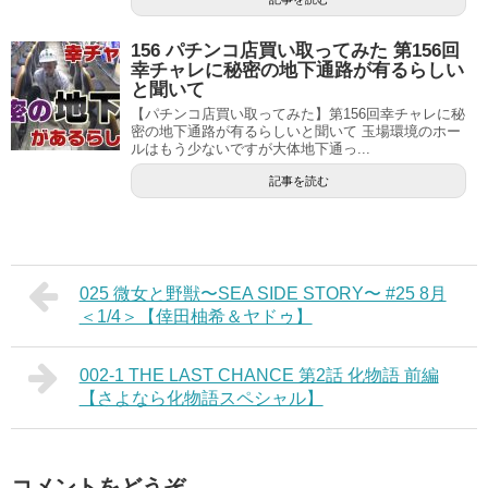
156 パチンコ店買い取ってみた 第156回
幸チャレに秘密の地下通路が有るらしい
と聞いて
【パチンコ店買い取ってみた】第156回幸チャレに秘
密の地下通路が有るらしいと聞いて 玉場環境のホー
ルはもう少ないですが大体地下通っ...
記事を読む
025 微女と野獣〜SEA SIDE STORY〜 #25 8月
＜1/4＞【倖田柚希＆ヤドゥ】
002-1 THE LAST CHANCE 第2話 化物語 前編
【さよなら化物語スペシャル】
コメントをどうぞ