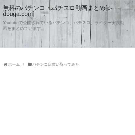
無料のパチンコ・パチスロ動画まとめ[p-
douga.com]
Youtubeで公開されているパチンコ、パチスロ、ライター実践動
画をまとめています。
ホーム
パチンコ店買い取ってみた