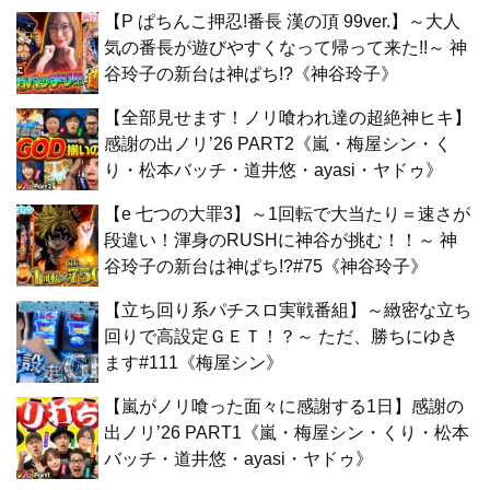
【P ぱちんこ押忍!番長 漢の頂 99ver.】～大人
気の番長が遊びやすくなって帰って来た!!～ 神
谷玲子の新台は神ぱち!?《神谷玲子》
【全部見せます！ノリ喰われ達の超絶神ヒキ】
感謝の出ノリ’26 PART2《嵐・梅屋シン・く
り・松本バッチ・道井悠・ayasi・ヤドゥ》
【e 七つの大罪3】～1回転で大当たり＝速さが
段違い！渾身のRUSHに神谷が挑む！！～ 神
谷玲子の新台は神ぱち!?#75《神谷玲子》
【立ち回り系パチスロ実戦番組】～緻密な立ち
回りで高設定ＧＥＴ！？～ ただ、勝ちにゆき
ます#111《梅屋シン》
【嵐がノリ喰った面々に感謝する1日】感謝の
出ノリ’26 PART1《嵐・梅屋シン・くり・松本
バッチ・道井悠・ayasi・ヤドゥ》