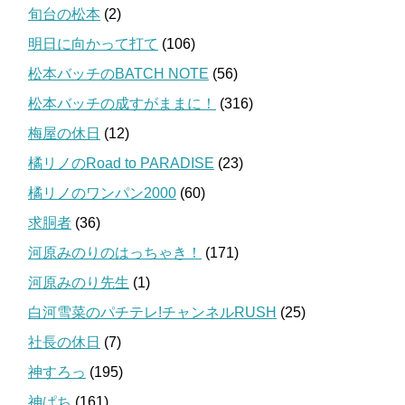
旬台の松本
(2)
明日に向かって打て
(106)
松本バッチのBATCH NOTE
(56)
松本バッチの成すがままに！
(316)
梅屋の休日
(12)
橘リノのRoad to PARADISE
(23)
橘リノのワンパン2000
(60)
求胴者
(36)
河原みのりのはっちゃき！
(171)
河原みのり先生
(1)
白河雪菜のパチテレ!チャンネルRUSH
(25)
社長の休日
(7)
神すろっ
(195)
神ぱち
(161)