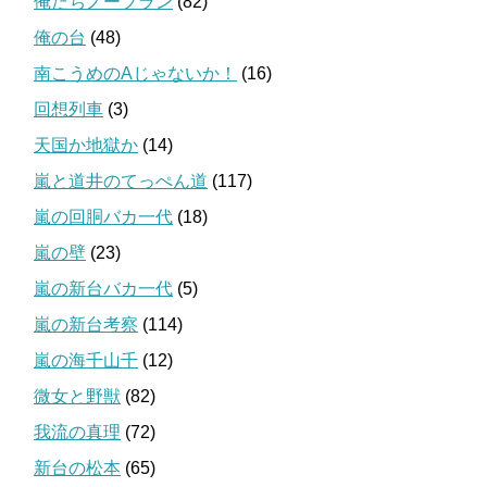
俺たちノープラン
(82)
俺の台
(48)
南こうめのAじゃないか！
(16)
回想列車
(3)
天国か地獄か
(14)
嵐と道井のてっぺん道
(117)
嵐の回胴バカ一代
(18)
嵐の壁
(23)
嵐の新台バカ一代
(5)
嵐の新台考察
(114)
嵐の海千山千
(12)
微女と野獣
(82)
我流の真理
(72)
新台の松本
(65)