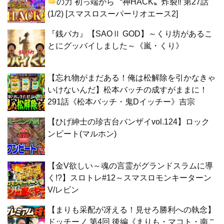
の力
初っ端から〝神HACK〟炸裂‼ 第27話
(1/2) [スマスロスーパーリオエース2]
『銭バカ』【SAOⅡ GOD】～くり坊があるこ
とにグッバイしました～《嵐・くり》
【忘れ物がまだある！俺は松解除を引かなきゃ
いけないんだ】松本バッチの成すがままに！
291話《松本バッチ・鬼Dイッチー》吉宗
【ひげ紳士の珍古台バンザイvol.124】ロック
ンビート(マルホン)
【金V欲しい～魂の言霊がグランドスラムに導
く!?】スロトレ#12～スマスロモンキーターン
V/レビン
【まりも采配が冴える！見せろ勝利への執念】
ドッチーノ 第4回 後編《まりも・マコト・南こ