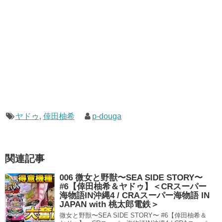
ヤドゥ
,
倖田柚希
p-douga
関連記事
006 微女と野獣〜SEA SIDE STORY〜
#6【倖田柚希＆ヤドゥ】＜CRスーパー
海物語IN沖縄4 / CRAスーパー海物語 IN
JAPAN with 桃太郎電鉄＞
微女と野獣〜SEA SIDE STORY〜 #6【倖田柚希＆