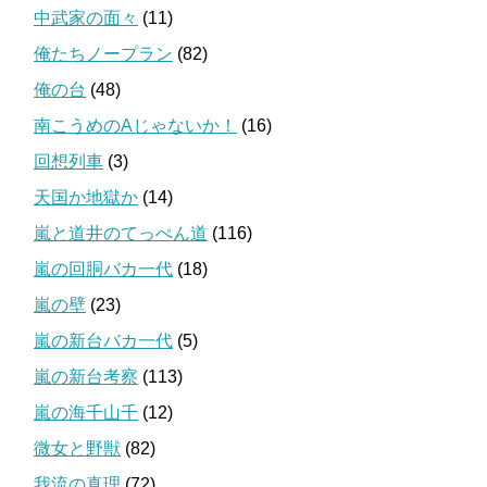
中武家の面々
(11)
俺たちノープラン
(82)
俺の台
(48)
南こうめのAじゃないか！
(16)
回想列車
(3)
天国か地獄か
(14)
嵐と道井のてっぺん道
(116)
嵐の回胴バカ一代
(18)
嵐の壁
(23)
嵐の新台バカ一代
(5)
嵐の新台考察
(113)
嵐の海千山千
(12)
微女と野獣
(82)
我流の真理
(72)