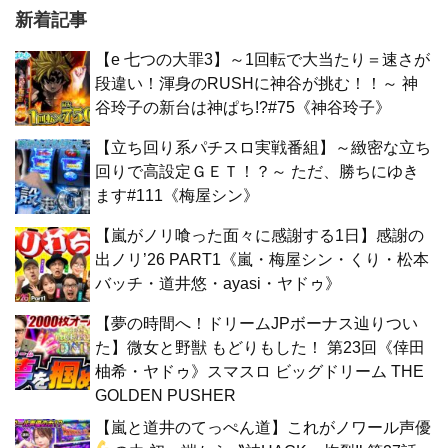
新着記事
【e 七つの大罪3】～1回転で大当たり＝速さが
段違い！渾身のRUSHに神谷が挑む！！～ 神
谷玲子の新台は神ぱち!?#75《神谷玲子》
【立ち回り系パチスロ実戦番組】～緻密な立ち
回りで高設定ＧＥＴ！？～ ただ、勝ちにゆき
ます#111《梅屋シン》
【嵐がノリ喰った面々に感謝する1日】感謝の
出ノリ’26 PART1《嵐・梅屋シン・くり・松本
バッチ・道井悠・ayasi・ヤドゥ》
【夢の時間へ！ドリームJPボーナス辿りつい
た】微女と野獣 もどりもした！ 第23回《倖田
柚希・ヤドゥ》スマスロ ビッグドリーム THE
GOLDEN PUSHER
【嵐と道井のてっぺん道】これがノワール声優