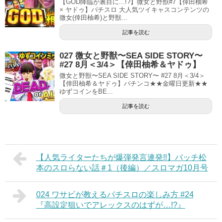
【GOD降臨が裏目に...!?】微女と野獣#7【倖田柚希
× ヤドゥ】パチスロ 大人気ツイキャスコンテンツの
微女(倖田柚希)と野獣...
記事を読む
027 微女と野獣〜SEA SIDE STORY〜
#27 8月＜3/4＞【倖田柚希＆ヤドゥ】
微女と野獣〜SEA SIDE STORY〜 #27 8月＜3/4＞
【倖田柚希＆ヤドゥ】パチンコ★★金曜日更新★★
ゆずコインをBE...
記事を読む
【人気ライターたちが爆弾発言連発!!】バッチ松
本のスロらない話＃1（後編）／スロマガ10月号
024 ワサビが教えるパチスロの楽しみ方 #24
『高設定狙いでアレックスのはずが…!?』