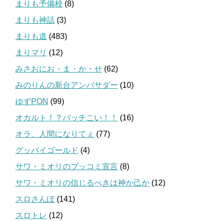
まりも予備校
(8)
まりも神話
(3)
まりも道
(483)
まりマリ
(12)
みさおにお・ま・か・せ
(62)
みのりんの新台アンバサダー
(10)
ゆずPON
(99)
オカルト！？バッチこい！！
(16)
オラ、人間になりてぇ
(77)
グッバイゴールド
(4)
サワ・ミオリのブッコミ宣言
(8)
サワ・ミオリの信じるべきは神か己か
(12)
スロさんぽ
(141)
スロトレ
(12)