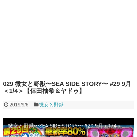
029 微女と野獣〜SEA SIDE STORY〜 #29 9月
＜1/4＞【倖田柚希＆ヤドゥ】
2019/9/6
微女と野獣
微女と野獣〜SEA SIDE STORY〜 #29 9月＜1/4＞【倖田柚希＆ヤドゥ】パチンコ★★金曜日更新★★