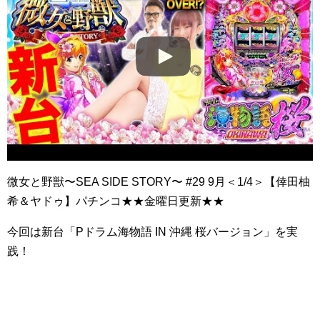
微女と野獣〜SEA SIDE STORY〜 #29 9月＜1/4＞【倖田柚
希＆ヤドゥ】パチンコ★★金曜日更新★★
今回は新台「Pドラム海物語 IN 沖縄 桜バージョン」を実
践！