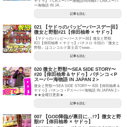
ヤドゥ】＜CRスーパー海物語IN沖縄4 / CRAスーパ
ー海物語 IN JA...
記事を読む
021 【ヤドゥのパッピーバースデー回】
微女と野獣#21【倖田柚希 × ヤドゥ】
【ヤドゥのパッピーバースデー回】微女と野獣
#21【倖田柚希 × ヤドゥ】パチスロ 今回の「微女と
野獣」はコンコルド富士店でseas...
記事を読む
020 微女と野獣〜SEA SIDE STORY〜
#20【倖田柚希＆ヤドゥ】パチンコ＜P
スーパー海物語 IN JAPAN 2＞
微女と野獣〜SEA SIDE STORY〜 #20【倖田柚希＆
ヤドゥ】パチンコ＜Pスーパー海物語 IN JAPAN 2＞
★★金曜日更新★...
記事を読む
007 【GOD降臨が裏目に…!?】微女と野
獣#7【倖田柚希 × ヤドゥ】