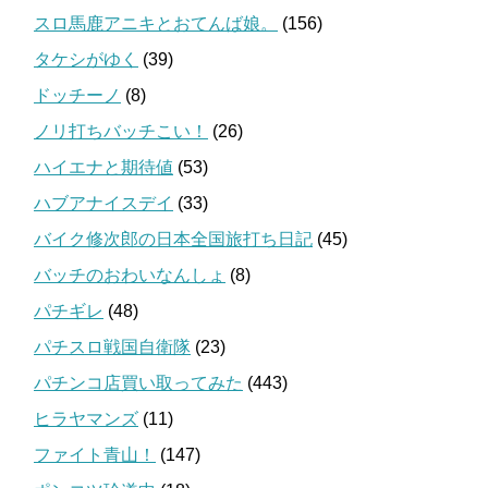
スロ馬鹿アニキとおてんば娘。
(156)
タケシがゆく
(39)
ドッチーノ
(8)
ノリ打ちバッチこい！
(26)
ハイエナと期待値
(53)
ハブアナイスデイ
(33)
バイク修次郎の日本全国旅打ち日記
(45)
バッチのおわいなんしょ
(8)
パチギレ
(48)
パチスロ戦国自衛隊
(23)
パチンコ店買い取ってみた
(443)
ヒラヤマンズ
(11)
ファイト青山！
(147)