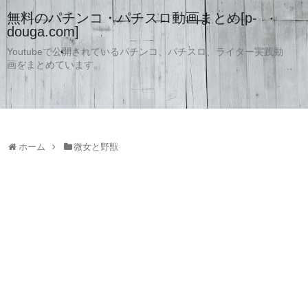
無料のパチンコ・パチスロ動画まとめ[p-
douga.com]
Youtubeで公開されているパチンコ、パチスロ、ライター実践動
画をまとめています。
ホーム
微女と野獣