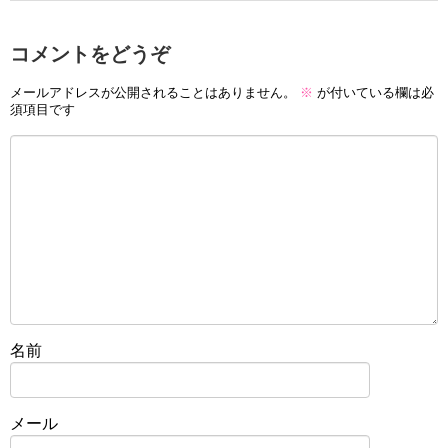
コメントをどうぞ
メールアドレスが公開されることはありません。
※
が付いている欄は必
須項目です
名前
メール