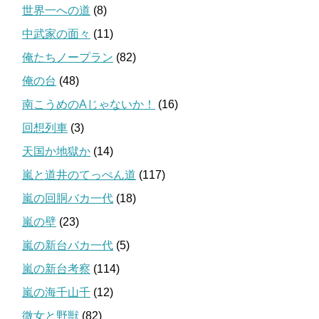
世界一への道
(8)
中武家の面々
(11)
俺たちノープラン
(82)
俺の台
(48)
南こうめのAじゃないか！
(16)
回想列車
(3)
天国か地獄か
(14)
嵐と道井のてっぺん道
(117)
嵐の回胴バカ一代
(18)
嵐の壁
(23)
嵐の新台バカ一代
(5)
嵐の新台考察
(114)
嵐の海千山千
(12)
微女と野獣
(82)