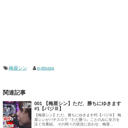
梅屋シン
p-douga
関連記事
001 【梅屋シン】ただ、勝ちにゆきます
#1【バジⅢ】
【梅屋シン】ただ、勝ちにゆきます#1【バジⅢ】 梅
屋シンがパチスロで『ただ勝つ』ことのみに全力を
注ぐ当番組。 その時々の状況に合わせ、梅屋...