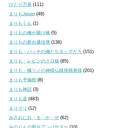
ひとり万発
(111)
まりもJapan
(48)
まりもくん
(1)
まりもの俺が賭け橋
(5)
まりもの新台通信簿
(136)
まりも・バッチの俺たちタッグだろ
(151)
まりも・レビンのスロ猿
(85)
まりも・橘リノの神様仏様視聴者様
(201)
まりも予備校
(8)
まりも神話
(3)
まりも道
(483)
まりマリ
(12)
みさおにお・ま・か・せ
(62)
みのりんの新台アンバサダー
(10)