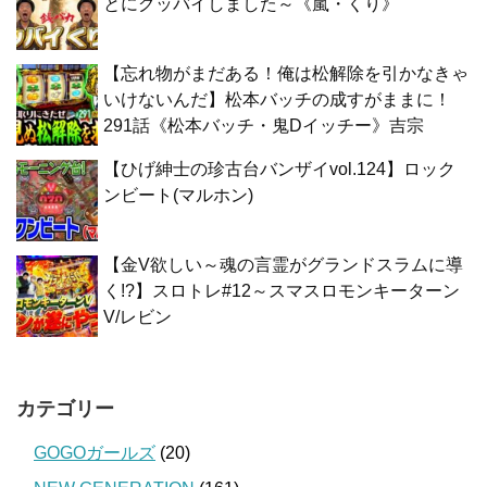
とにグッバイしました～《嵐・くり》
【忘れ物がまだある！俺は松解除を引かなきゃ
いけないんだ】松本バッチの成すがままに！
291話《松本バッチ・鬼Dイッチー》吉宗
【ひげ紳士の珍古台バンザイvol.124】ロック
ンビート(マルホン)
【金V欲しい～魂の言霊がグランドスラムに導
く!?】スロトレ#12～スマスロモンキーターン
V/レビン
カテゴリー
GOGOガールズ
(20)