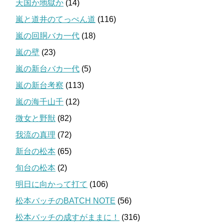
天国か地獄か
(14)
嵐と道井のてっぺん道
(116)
嵐の回胴バカ一代
(18)
嵐の壁
(23)
嵐の新台バカ一代
(5)
嵐の新台考察
(113)
嵐の海千山千
(12)
微女と野獣
(82)
我流の真理
(72)
新台の松本
(65)
旬台の松本
(2)
明日に向かって打て
(106)
松本バッチのBATCH NOTE
(56)
松本バッチの成すがままに！
(316)