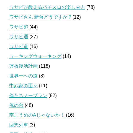
ワサビが教えるパチスロの楽しみ方
(78)
ワサビさん 新台どうですか!?
(12)
ワサビ超
(44)
ワサビ通
(27)
ワサビ道
(16)
ワーキングウォーキング
(14)
万枚復活計画
(118)
世界一への道
(8)
中武家の面々
(11)
俺たちノープラン
(82)
俺の台
(48)
南こうめのAじゃないか！
(16)
回想列車
(3)