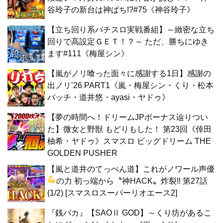
谷玲子の新台は神ぱち!?#75《神谷玲子》
【立ち回り系パチスロ実戦番組】～緻密な立ち
回りで高設定ＧＥＴ！？～ ただ、勝ちにゆき
ます#111《梅屋シン》
【嵐がノリ喰った面々に感謝する1日】感謝の
出ノリ’26 PART1《嵐・梅屋シン・くり・松本
バッチ・道井悠・ayasi・ヤドゥ》
【夢の時間へ！ドリームJPボーナス辿りつい
た】微女と野獣 もどりもした！ 第23回《倖田
柚希・ヤドゥ》スマスロ ビッグドリーム THE
GOLDEN PUSHER
【嵐と道井のてっぺん道】これがノワール声優
の力
初っ端から〝神HACK〟炸裂‼ 第27話
(1/2) [スマスロスーパーリオエース2]
『銭バカ』【SAOⅡ GOD】～くり坊があるこ