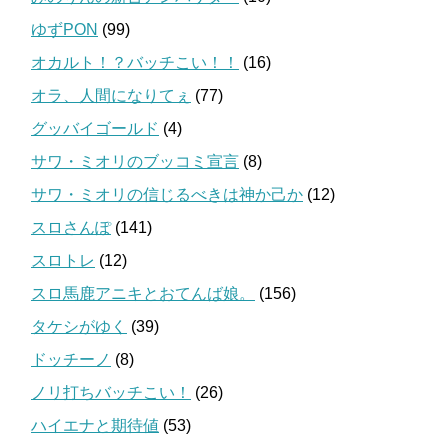
ゆずPON
(99)
オカルト！？バッチこい！！
(16)
オラ、人間になりてぇ
(77)
グッバイゴールド
(4)
サワ・ミオリのブッコミ宣言
(8)
サワ・ミオリの信じるべきは神か己か
(12)
スロさんぽ
(141)
スロトレ
(12)
スロ馬鹿アニキとおてんば娘。
(156)
タケシがゆく
(39)
ドッチーノ
(8)
ノリ打ちバッチこい！
(26)
ハイエナと期待値
(53)