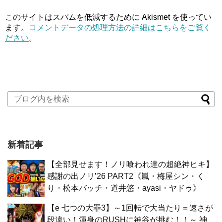
このサイトはスパムを低減するために Akismet を使ってい
ます。
コメントデータの処理方法の詳細はこちらをご覧く
ださい
。
新着記事
【全部見せます！ノリ喰われ達の超絶神ヒキ】
感謝の出ノリ’26 PART2《嵐・梅屋シン・く
り・松本バッチ・道井悠・ayasi・ヤドゥ》
【e 七つの大罪3】～1回転で大当たり＝速さが
段違い！渾身のRUSHに神谷が挑む！！～ 神