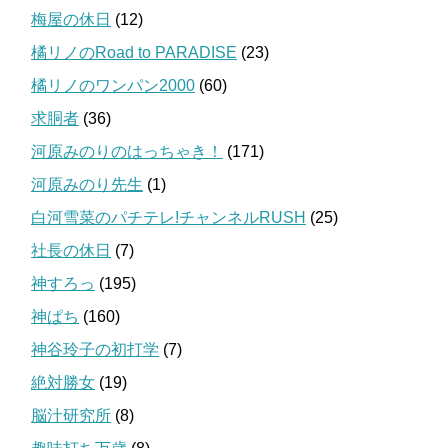
梅屋の休日
(12)
橘リノのRoad to PARADISE
(23)
橘リノのワンパン2000
(60)
求胴者
(36)
河原みのりのはっちゃき！
(171)
河原みのり先生
(1)
白河雪菜のパチテレ!チャンネルRUSH
(25)
社長の休日
(7)
神すろっ
(195)
神ぱち
(160)
神谷玲子の初打学
(7)
絶対勝女
(19)
脳汁研究所
(8)