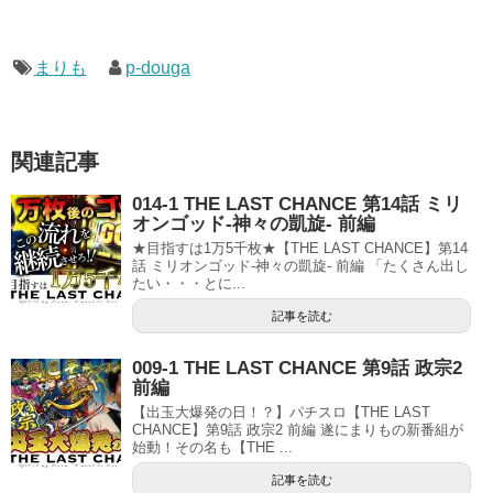
まりも
p-douga
関連記事
014-1 THE LAST CHANCE 第14話 ミリ
オンゴッド-神々の凱旋- 前編
★目指すは1万5千枚★【THE LAST CHANCE】第14
話 ミリオンゴッド-神々の凱旋- 前編 「たくさん出し
たい・・・とに...
記事を読む
009-1 THE LAST CHANCE 第9話 政宗2
前編
【出玉大爆発の日！？】パチスロ【THE LAST
CHANCE】第9話 政宗2 前編 遂にまりもの新番組が
始動！その名も【THE ...
記事を読む