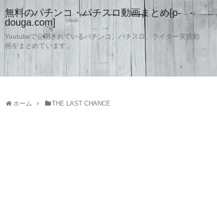
無料のパチンコ・パチスロ動画まとめ[p-
douga.com]
Youtubeで公開されているパチンコ、パチスロ、ライター実践動
画をまとめています。
ホーム
THE LAST CHANCE