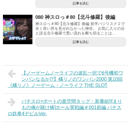
記事を読む
080 神スロっ＃80【北斗修羅】後編
神スロっ＃80【北斗修羅】後編 前半バジリスク２で
全く良い所を見せれなかった神谷。 お気に入りの台
と語る北斗修羅で悪い流れを断ち切ることは...
記事を読む
【ノーゲームノーライフの波乱一択で6号機初ワ
ンパンなるか!?】橘リノのワンパン2000 第10回
《橘リノ》ノーゲーム・ノーライフ THE SLOT
パチスロ×ボートの亜空間タッグ・新番組!![まり
もの俺が賭け橋]ホール実戦編＃001前編 パチス
ロ鉄拳4デビルVer.