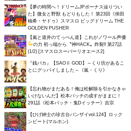
【夢の時間へ！ドリームJPボーナス辿りつい
た】微女と野獣 もどりもした！ 第23回《倖田
柚希・ヤドゥ》スマスロ ビッグドリーム THE
GOLDEN PUSHER
【嵐と道井のてっぺん道】これがノワール声優
の力
初っ端から〝神HACK〟炸裂‼ 第27話
(1/2) [スマスロスーパーリオエース2]
『銭バカ』【SAOⅡ GOD】～くり坊があるこ
とにグッバイしました～《嵐・くり》
【忘れ物がまだある！俺は松解除を引かなきゃ
いけないんだ】松本バッチの成すがままに！
291話《松本バッチ・鬼Dイッチー》吉宗
【ひげ紳士の珍古台バンザイvol.124】ロック
ンビート(マルホン)