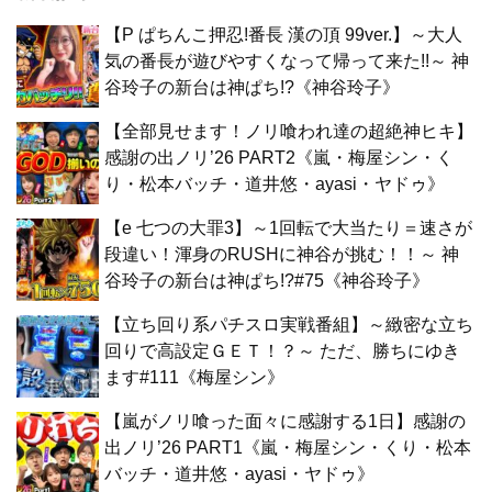
【P ぱちんこ押忍!番長 漢の頂 99ver.】～大人
気の番長が遊びやすくなって帰って来た!!～ 神
谷玲子の新台は神ぱち!?《神谷玲子》
【全部見せます！ノリ喰われ達の超絶神ヒキ】
感謝の出ノリ’26 PART2《嵐・梅屋シン・く
り・松本バッチ・道井悠・ayasi・ヤドゥ》
【e 七つの大罪3】～1回転で大当たり＝速さが
段違い！渾身のRUSHに神谷が挑む！！～ 神
谷玲子の新台は神ぱち!?#75《神谷玲子》
【立ち回り系パチスロ実戦番組】～緻密な立ち
回りで高設定ＧＥＴ！？～ ただ、勝ちにゆき
ます#111《梅屋シン》
【嵐がノリ喰った面々に感謝する1日】感謝の
出ノリ’26 PART1《嵐・梅屋シン・くり・松本
バッチ・道井悠・ayasi・ヤドゥ》