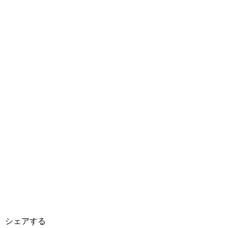
シェアする