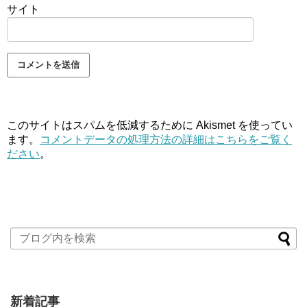
サイト
このサイトはスパムを低減するために Akismet を使ってい
ます。
コメントデータの処理方法の詳細はこちらをご覧く
ださい
。
新着記事