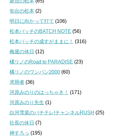
新台の松本
(65)
旬台の松本
(2)
明日に向かって打て
(106)
松本バッチのBATCH NOTE
(56)
松本バッチの成すがままに！
(316)
梅屋の休日
(12)
橘リノのRoad to PARADISE
(23)
橘リノのワンパン2000
(60)
求胴者
(36)
河原みのりのはっちゃき！
(171)
河原みのり先生
(1)
白河雪菜のパチテレ!チャンネルRUSH
(25)
社長の休日
(7)
神すろっ
(195)