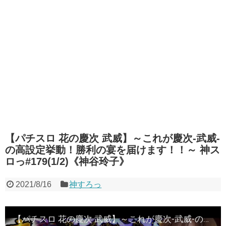
【パチスロ 花の慶次 武威】～これが慶次-武威-
の高設定挙動！勝利の宴を届けます！！～ 神ス
ロっ#179(1/2)《神谷玲子》
2021/8/16
神すろっ
【パチスロ 花の慶次 武威】～これが慶次-武威-の高設定挙動！勝利の宴を届けます！！～ 神スロっ#179(1/2)《神谷玲子》[必勝本WEB-TV][パチンコ][パチスロ][スロット]