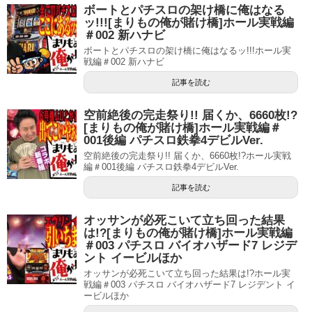
ボートとパチスロの架け橋に俺はなる
ッ!!![まりもの俺が賭け橋]ホール実戦編
＃002 新ハナビ
ボートとパチスロの架け橋に俺はなるッ!!!ホール実
戦編＃002 新ハナビ
記事を読む
空前絶後の完走祭り!! 届くか、6660枚!?
[まりもの俺が賭け橋]ホール実戦編＃
001後編 パチスロ鉄拳4デビルVer.
空前絶後の完走祭り!! 届くか、6660枚!?ホール実戦
編＃001後編 パチスロ鉄拳4デビルVer.
記事を読む
オッサンが必死こいて立ち回った結果
は!?[まりもの俺が賭け橋]ホール実戦編
＃003 パチスロ バイオハザード7 レジデ
ント イービルほか
オッサンが必死こいて立ち回った結果は!?ホール実
戦編＃003 パチスロ バイオハザード7 レジデント イ
ービルほか