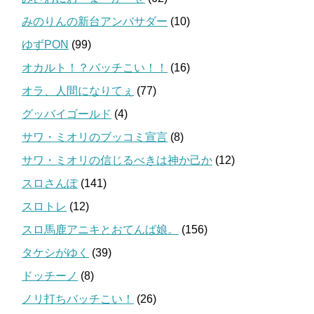
みのりんの新台アンバサダー
(10)
ゆずPON
(99)
オカルト！？バッチこい！！
(16)
オラ、人間になりてぇ
(77)
グッバイゴールド
(4)
サワ・ミオリのブッコミ宣言
(8)
サワ・ミオリの信じるべきは神か己か
(12)
スロさんぽ
(141)
スロトレ
(12)
スロ馬鹿アニキとおてんば娘。
(156)
タケシがゆく
(39)
ドッチーノ
(8)
ノリ打ちバッチこい！
(26)