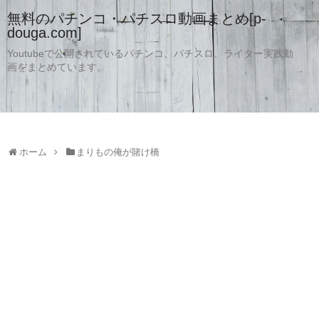
無料のパチンコ・パチスロ動画まとめ[p-
douga.com]
Youtubeで公開されているパチンコ、パチスロ、ライター実践動
画をまとめています。
ホーム
まりもの俺が賭け橋