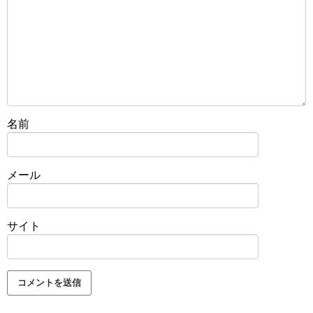
名前
メール
サイト