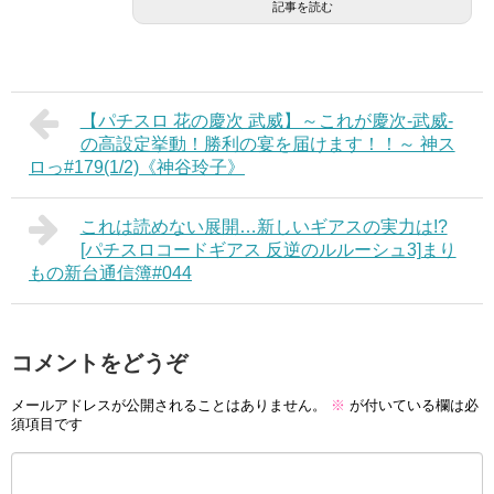
記事を読む
【パチスロ 花の慶次 武威】～これが慶次-武威-
の高設定挙動！勝利の宴を届けます！！～ 神ス
ロっ#179(1/2)《神谷玲子》
これは読めない展開…新しいギアスの実力は!?
[パチスロコードギアス 反逆のルルーシュ3]まり
もの新台通信簿#044
コメントをどうぞ
メールアドレスが公開されることはありません。
※
が付いている欄は必
須項目です