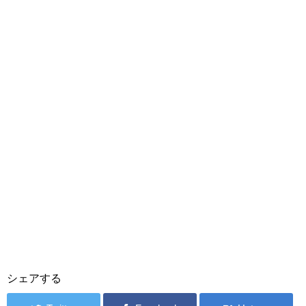
シェアする