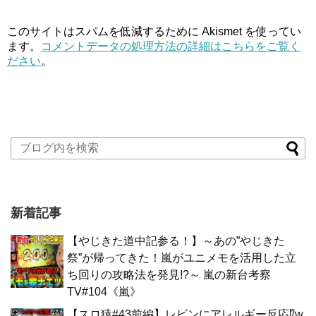
このサイトはスパムを低減するために Akismet を使ってい
ます。
コメントデータの処理方法の詳細はこちらをご覧く
ださい
。
新着記事
【やじきた道中記参る！】～あの”やじきた
祭”が帰ってきた！嵐がユニメモを活用した立
ち回りの攻略法を発見!?～ 嵐の新台考察
TV#104《嵐》
【スロ猿#43前編】レビンにアレルギー反応⁉w