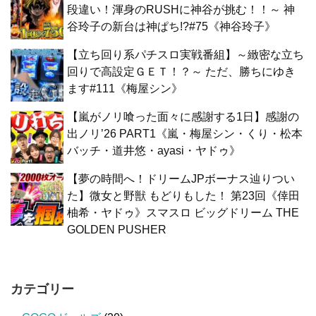
段違い！渾身のRUSHに神谷が挑む！！～ 神
谷玲子の新台は神ぱち!?#75《神谷玲子》
【立ち回り系パチスロ実戦番組】～緻密な立ち
回りで高設定ＧＥＴ！？～ ただ、勝ちにゆき
ます#111《梅屋シン》
【嵐がノリ喰った面々に感謝する1日】感謝の
出ノリ’26 PART1《嵐・梅屋シン・くり・松本
バッチ・道井悠・ayasi・ヤドゥ》
【夢の時間へ！ドリームJPボーナス辿りつい
た】微女と野獣 もどりもした！ 第23回《倖田
柚希・ヤドゥ》スマスロ ビッグドリーム THE
GOLDEN PUSHER
カテゴリー