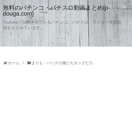
無料のパチンコ・パチスロ動画まとめ[p-
douga.com]
Youtubeで公開されているパチンコ、パチスロ、ライター実践動
画をまとめています。
ホーム
まりも・バッチの俺たちタッグだろ