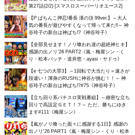
第27話(2/2) [スマスロスーパーリオエース2]
【P ぱちんこ押忍!番長 漢の頂 99ver.】～大人
気の番長が遊びやすくなって帰って来た!!～ 神
谷玲子の新台は神ぱち!?《神谷玲子》
【全部見せます！ノリ喰われ達の超絶神ヒキ】
感謝の出ノリ’26 PART2《嵐・梅屋シン・く
り・松本バッチ・道井悠・ayasi・ヤドゥ》
【e 七つの大罪3】～1回転で大当たり＝速さが
段違い！渾身のRUSHに神谷が挑む！！～ 神
谷玲子の新台は神ぱち!?#75《神谷玲子》
【立ち回り系パチスロ実戦番組】～緻密な立ち
回りで高設定ＧＥＴ！？～ ただ、勝ちにゆき
ます#111《梅屋シン》
【嵐がノリ喰った面々に感謝する1日】感謝の
出ノリ’26 PART1《嵐・梅屋シン・くり・松本