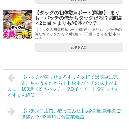
【タッグの初体験&ボート満喫!】 まり
も・バッチの俺たちタッグだろ!? #旅編
＜2日目＞まりも/松本バッチ
【タッグの初体験&ボート満喫!】 まりも・バッチの
俺たちタッグだろ!? #旅編 ＜2日目＞まりも/松本バ
ッチ
記事を読む
【バッチが笑ゥせぇるすまんを打てば簡単に完
走しちゃうんだから！】松本バッチの成すがま
まに！183話《松本バッチ・鬼Dイッチー》S笑ゥせぇ
るすまん絶笑
【パチンコ店買い取ってみた】第309回新年のご
挨拶と令和3年11月分営業会議