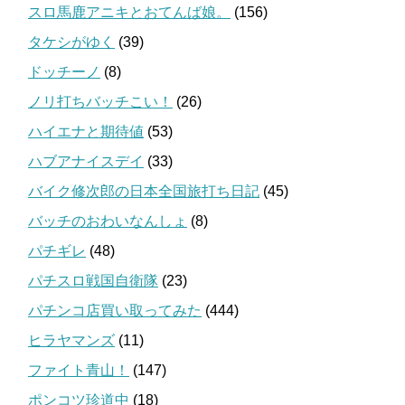
スロ馬鹿アニキとおてんば娘。
(156)
タケシがゆく
(39)
ドッチーノ
(8)
ノリ打ちバッチこい！
(26)
ハイエナと期待値
(53)
ハブアナイスデイ
(33)
バイク修次郎の日本全国旅打ち日記
(45)
バッチのおわいなんしょ
(8)
パチギレ
(48)
パチスロ戦国自衛隊
(23)
パチンコ店買い取ってみた
(444)
ヒラヤマンズ
(11)
ファイト青山！
(147)
ポンコツ珍道中
(18)