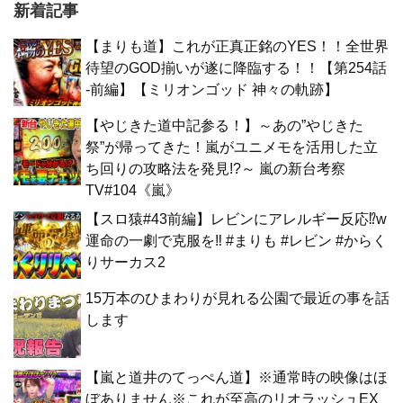
新着記事
【まりも道】これが正真正銘のYES！！全世界
待望のGOD揃いが遂に降臨する！！【第254話
-前編】【ミリオンゴッド 神々の軌跡】
【やじきた道中記参る！】～あの”やじきた
祭”が帰ってきた！嵐がユニメモを活用した立
ち回りの攻略法を発見!?～ 嵐の新台考察
TV#104《嵐》
【スロ猿#43前編】レビンにアレルギー反応⁉w
運命の一劇で克服を‼ #まりも #レビン #からく
りサーカス2
15万本のひまわりが見れる公園で最近の事を話
します
【嵐と道井のてっぺん道】※通常時の映像はほ
ぼありません※これが至高のリオラッシュEX