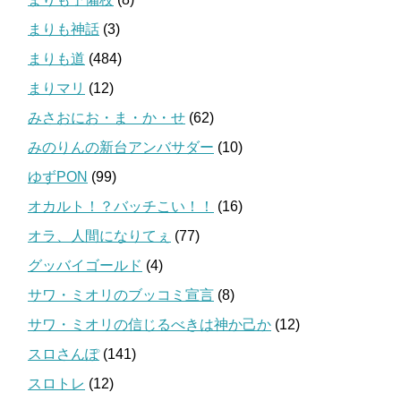
まりも神話
(3)
まりも道
(484)
まりマリ
(12)
みさおにお・ま・か・せ
(62)
みのりんの新台アンバサダー
(10)
ゆずPON
(99)
オカルト！？バッチこい！！
(16)
オラ、人間になりてぇ
(77)
グッバイゴールド
(4)
サワ・ミオリのブッコミ宣言
(8)
サワ・ミオリの信じるべきは神か己か
(12)
スロさんぽ
(141)
スロトレ
(12)