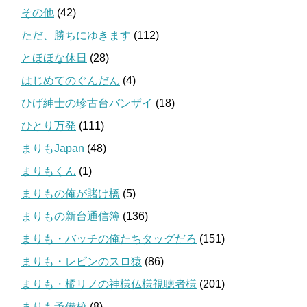
その他
(42)
ただ、勝ちにゆきます
(112)
とほほな休日
(28)
はじめてのぐんだん
(4)
ひげ紳士の珍古台バンザイ
(18)
ひとり万発
(111)
まりもJapan
(48)
まりもくん
(1)
まりもの俺が賭け橋
(5)
まりもの新台通信簿
(136)
まりも・バッチの俺たちタッグだろ
(151)
まりも・レビンのスロ猿
(86)
まりも・橘リノの神様仏様視聴者様
(201)
まりも予備校
(8)