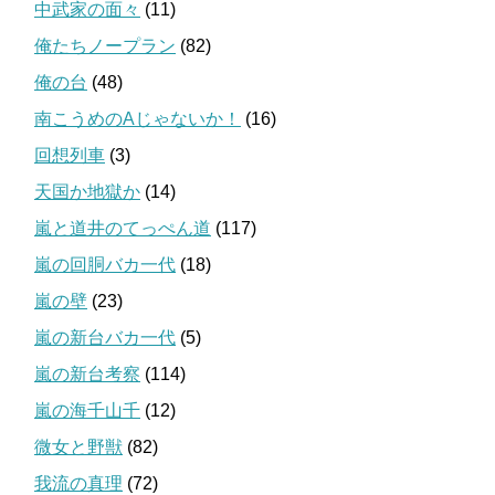
中武家の面々
(11)
俺たちノープラン
(82)
俺の台
(48)
南こうめのAじゃないか！
(16)
回想列車
(3)
天国か地獄か
(14)
嵐と道井のてっぺん道
(117)
嵐の回胴バカ一代
(18)
嵐の壁
(23)
嵐の新台バカ一代
(5)
嵐の新台考察
(114)
嵐の海千山千
(12)
微女と野獣
(82)
我流の真理
(72)