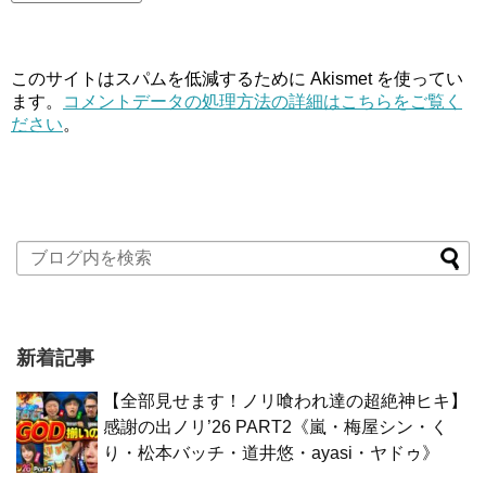
このサイトはスパムを低減するために Akismet を使ってい
ます。
コメントデータの処理方法の詳細はこちらをご覧く
ださい
。
新着記事
【全部見せます！ノリ喰われ達の超絶神ヒキ】
感謝の出ノリ’26 PART2《嵐・梅屋シン・く
り・松本バッチ・道井悠・ayasi・ヤドゥ》