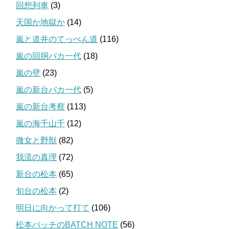
回想列車
(3)
天国か地獄か
(14)
嵐と道井のてっぺん道
(116)
嵐の回胴バカ一代
(18)
嵐の壁
(23)
嵐の新台バカ一代
(5)
嵐の新台考察
(113)
嵐の海千山千
(12)
微女と野獣
(82)
我流の真理
(72)
新台の松本
(65)
旬台の松本
(2)
明日に向かって打て
(106)
松本バッチのBATCH NOTE
(56)