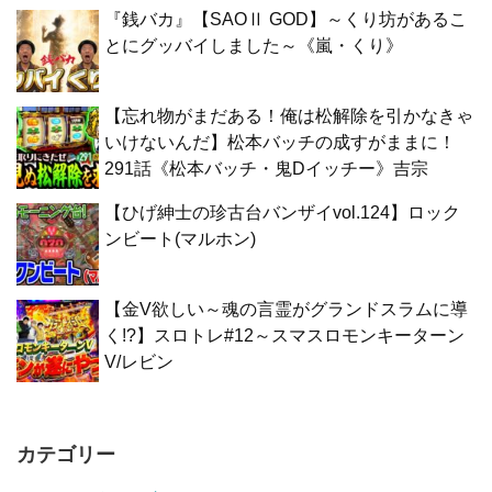
『銭バカ』【SAOⅡ GOD】～くり坊があるこ
とにグッバイしました～《嵐・くり》
【忘れ物がまだある！俺は松解除を引かなきゃ
いけないんだ】松本バッチの成すがままに！
291話《松本バッチ・鬼Dイッチー》吉宗
【ひげ紳士の珍古台バンザイvol.124】ロック
ンビート(マルホン)
【金V欲しい～魂の言霊がグランドスラムに導
く!?】スロトレ#12～スマスロモンキーターン
V/レビン
カテゴリー