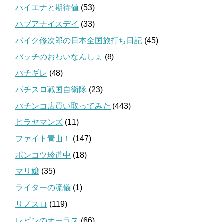
ハイエナと期待値
(53)
ハブアナイスデイ
(33)
バイク修次郎の日本全国旅打ち日記
(45)
バッチのおわいなんしょ
(8)
パチギレ
(48)
パチスロ戦国自衛隊
(23)
パチンコ店買い取ってみた
(443)
ヒラヤマンズ
(11)
ファイト青山！
(147)
ポンコツ珍道中
(18)
マリ嬢
(35)
ライターの流儀
(1)
リノスロ
(119)
レビンのオーラス
(66)