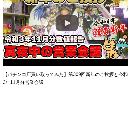
【パチンコ店買い取ってみた】第309回新年のご挨拶と令和
3年11月分営業会議