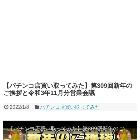
【パチンコ店買い取ってみた】第309回新年の
ご挨拶と令和3年11月分営業会議
2022/1/8
パチンコ店買い取ってみた
【パチンコ店買い取ってみた】第309回新年のご挨拶と令和3年11月分営業会議