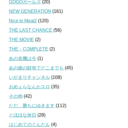
GOGOガールズ
(20)
NEW GENERATION
(161)
Nice to Meat2
(120)
THE LAST CHANCE
(56)
THE MOVIE
(2)
THE・COMPLETE
(2)
あの名機は今
(1)
あの娘の財布でどこまでも
(45)
いがまりチャンネル
(108)
おめぇらなんかスロ
(35)
その他
(42)
ただ、勝ちにゆきます
(112)
とほほな休日
(28)
はじめてのぐんだん
(4)