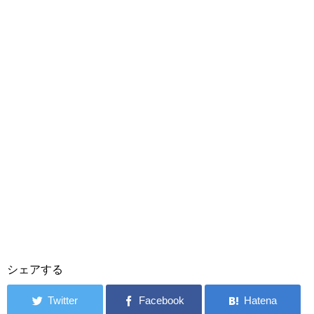
シェアする