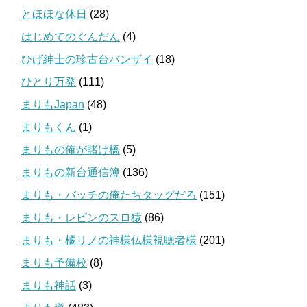
とほほな休日
(28)
はじめてのぐんだん
(4)
ひげ紳士の珍古台バンザイ
(18)
ひとり万発
(111)
まりもJapan
(48)
まりもくん
(1)
まりもの俺が賭け橋
(5)
まりもの新台通信簿
(136)
まりも・バッチの俺たちタッグだろ
(151)
まりも・レビンのスロ猿
(86)
まりも・橘リノの神様仏様視聴者様
(201)
まりも予備校
(8)
まりも神話
(3)