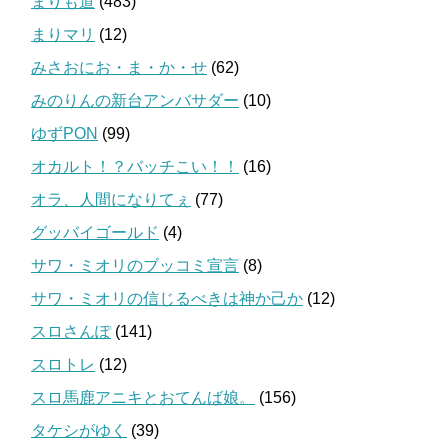
まりも道
(483)
まりマリ
(12)
みさおにお・ま・か・せ
(62)
みのりんの新台アンバサダー
(10)
ゆずPON
(99)
オカルト！？バッチこい！！
(16)
オラ、人間になりてぇ
(77)
グッバイゴールド
(4)
サワ・ミオリのブッコミ宣言
(8)
サワ・ミオリの信じるべきは神か己か
(12)
スロさんぽ
(141)
スロトレ
(12)
スロ馬鹿アニキとおてんば娘。
(156)
タケシがゆく
(39)