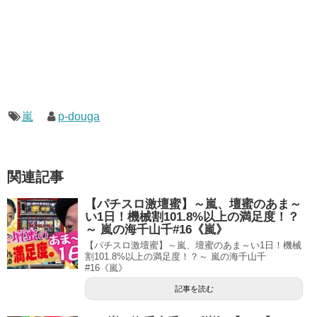
嵐
p-douga
関連記事
【パチスロ激壇蜜】～嵐、壇蜜のあま～
い1日！機械割101.8%以上の満足度！？
～ 嵐の海千山千#16《嵐》
【パチスロ激壇蜜】～嵐、壇蜜のあま～い1日！機械
割101.8%以上の満足度！？～ 嵐の海千山千
#16《嵐》
記事を読む