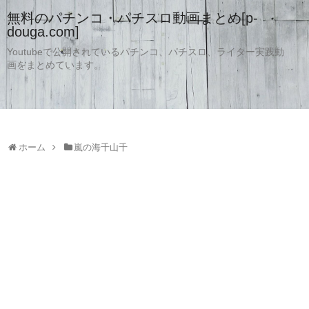
無料のパチンコ・パチスロ動画まとめ[p-
douga.com]
Youtubeで公開されているパチンコ、パチスロ、ライター実践動
画をまとめています。
ホーム
嵐の海千山千