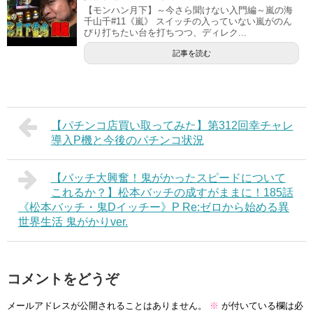
【モンハン月下】～今さら聞けない入門編～嵐の海
千山千#11《嵐》 スイッチの入っていない嵐がのん
びり打ちたい台を打ちつつ、ディレク...
記事を読む
【パチンコ店買い取ってみた】第312回幸チャレ
導入P機と今後のパチンコ状況
【バッチ大興奮！鬼がかったスピードについて
これるか？】松本バッチの成すがままに！185話
《松本バッチ・鬼Dイッチー》P Re:ゼロから始める異
世界生活 鬼がかりver.
コメントをどうぞ
メールアドレスが公開されることはありません。
※
が付いている欄は必