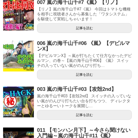
007 嵐の海千山千#7《嵐》【リノ】
【リノ】嵐の海千山千#7《嵐》 今回はトマトな機種
を相手に視聴者さんから募集した「ワタシステム」
を駆使して実戦しちゃいます！
記事を読む
006 嵐の海千山千#06 《嵐》【デビルマ
ンΧ】
【デビルマンΧ】～嵐が打ちたくて仕方なかったデビ
ルマン、の巻～【嵐の海千山千#06】《嵐》 スイッ
チの入っていない嵐がのんびり打ち...
記事を読む
003 嵐の海千山千#03【攻殻2nd】
嵐の海千山千#03【攻殻2nd】 スイッチの入っていな
い嵐がのんびり打ちたい台を打ちつつ、 ディレクタ
ーとゆるーいトークを展開し...
記事を読む
011 【モンハン月下】～今さら聞けない
入門編～嵐の海千山千#11《嵐》