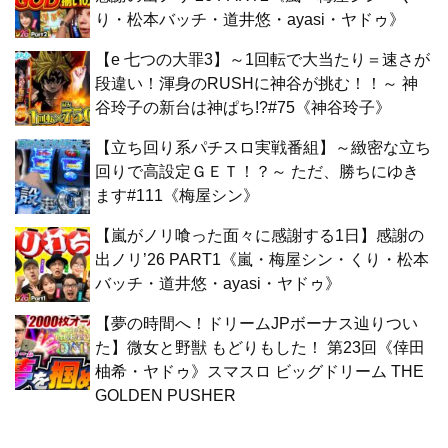
り・松本バッチ・道井悠・ayasi・ヤドゥ》
【e 七つの大罪3】～1回転で大当たり＝速さが
段違い！渾身のRUSHに神谷が挑む！！～ 神
谷玲子の新台は神ぱち!?#75《神谷玲子》
【立ち回り系パチスロ実戦番組】～緻密な立ち
回りで高設定ＧＥＴ！？～ ただ、勝ちにゆき
ます#111《梅屋シン》
【嵐がノリ喰った面々に感謝する1日】感謝の
出ノリ’26 PART1《嵐・梅屋シン・くり・松本
バッチ・道井悠・ayasi・ヤドゥ》
【夢の時間へ！ドリームJPボーナス辿りつい
た】微女と野獣 もどりもした！ 第23回《倖田
柚希・ヤドゥ》スマスロ ビッグドリーム THE
GOLDEN PUSHER