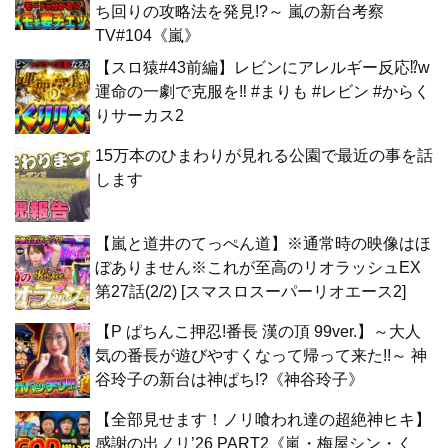
ち回りの攻略法を発見!?～ 嵐の新台考察
TV#104《嵐》
【スロ猿#43前編】レビンにアレルギー反応⁉w
運命の一劇で克服を‼ #まりも #レビン #からく
りサーカス2
15万本のひまわりが見れる公園で最近の事を話
します
【嵐と道井のてっぺん道】※通常時の映像はほ
ぼありません※これが至高のリオラッシュEX
第27話(2/2) [スマスロスーパーリオエース2]
【P ぱちんこ押忍!番長 漢の頂 99ver.】～大人
気の番長が遊びやすくなって帰って来た!!～ 神
谷玲子の新台は神ぱち!?《神谷玲子》
【全部見せます！ノリ喰われ達の超絶神ヒキ】
感謝の出ノリ’26 PART2《嵐・梅屋シン・く