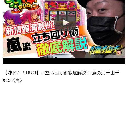
【沖ドキ！DUO】～立ち回り術徹底解説～ 嵐の海千山千
#15《嵐》