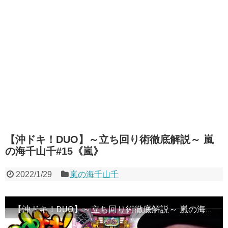
【沖ドキ！DUO】～立ち回り術徹底解説～ 嵐
の海千山千#15《嵐》
2022/1/29
嵐の海千山千
【沖ドキ！DUO】～立ち回り術徹底解説～ 嵐の海千山千#15《嵐》[必勝本WEB-TV][パチスロ][スロット]