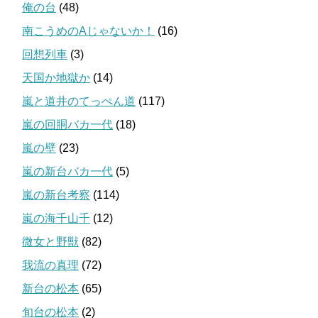
俺の台
(48)
南こうめのAじゃないか！
(16)
回想列車
(3)
天国か地獄か
(14)
嵐と道井のてっぺん道
(117)
嵐の回胴バカ一代
(18)
嵐の壁
(23)
嵐の新台バカ一代
(5)
嵐の新台考察
(114)
嵐の海千山千
(12)
微女と野獣
(82)
我流の真理
(72)
新台の松本
(65)
旬台の松本
(2)