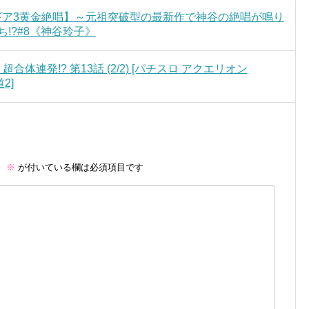
ギア3黄金絶唱】～元祖突破型の最新作で神谷の絶唱が鳴り
!?#8《神谷玲子》
体連発!? 第13話 (2/2) [パチスロ アクエリオン
2]
。
※
が付いている欄は必須項目です