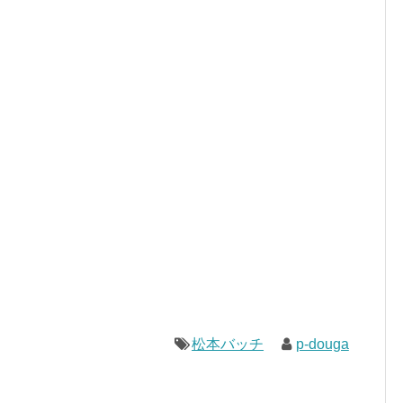
松本バッチ
p-douga