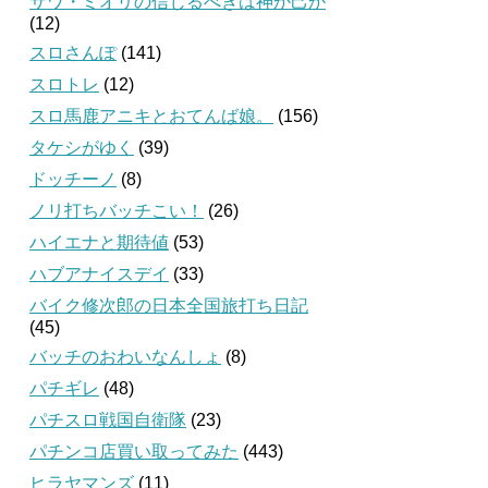
サワ・ミオリの信じるべきは神か己か
(12)
スロさんぽ
(141)
スロトレ
(12)
スロ馬鹿アニキとおてんば娘。
(156)
タケシがゆく
(39)
ドッチーノ
(8)
ノリ打ちバッチこい！
(26)
ハイエナと期待値
(53)
ハブアナイスデイ
(33)
バイク修次郎の日本全国旅打ち日記
(45)
バッチのおわいなんしょ
(8)
パチギレ
(48)
パチスロ戦国自衛隊
(23)
パチンコ店買い取ってみた
(443)
ヒラヤマンズ
(11)