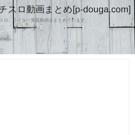
ロ動画まとめ[p-douga.com]
パチスロ、ライター実践動画をまとめています。