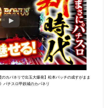
賛のカバネリで出玉大爆発】松本バッチの成すがまま
ー》パチスロ甲鉄城のカバネリ