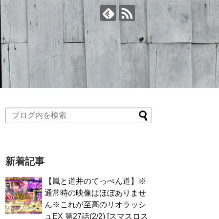
新着記事
【嵐と道井のてっぺん道】※
通常時の映像はほぼありませ
ん※これが至高のリオラッシ
ュEX 第27話(2/2) [スマスロス