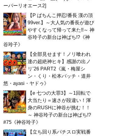
ーパーリオエース2]
【P ぱちんこ押忍!番長 漢の頂
99ver.】～大人気の番長が遊び
やすくなって帰って来た!!～ 神
谷玲子の新台は神ぱち!?《神
谷玲子》
【全部見せます！ノリ喰われ
達の超絶神ヒキ】感謝の出ノ
リ’26 PART2《嵐・梅屋シ
ン・くり・松本バッチ・道井
悠・ayasi・ヤドゥ》
【e 七つの大罪3】～1回転で
大当たり＝速さが段違い！渾
身のRUSHに神谷が挑む！！
～ 神谷玲子の新台は神ぱち!?
#75《神谷玲子》
【立ち回り系パチスロ実戦番