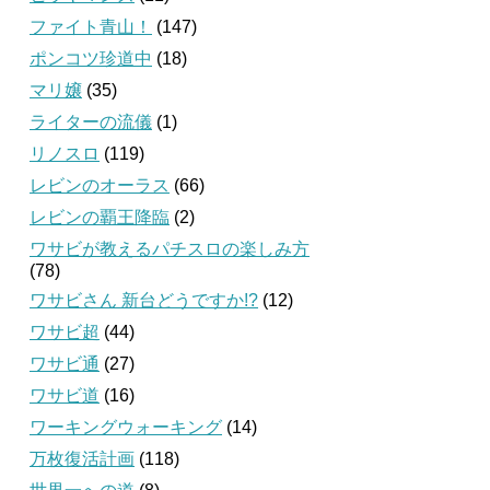
ファイト青山！
(147)
ポンコツ珍道中
(18)
マリ嬢
(35)
ライターの流儀
(1)
リノスロ
(119)
レビンのオーラス
(66)
レビンの覇王降臨
(2)
ワサビが教えるパチスロの楽しみ方
(78)
ワサビさん 新台どうですか!?
(12)
ワサビ超
(44)
ワサビ通
(27)
ワサビ道
(16)
ワーキングウォーキング
(14)
万枚復活計画
(118)