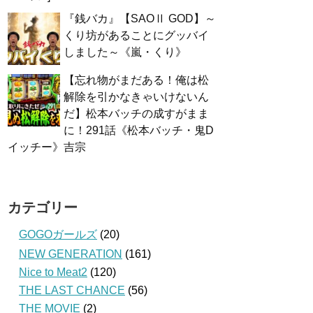
『銭バカ』【SAOⅡ GOD】～
くり坊があることにグッバイ
しました～《嵐・くり》
【忘れ物がまだある！俺は松
解除を引かなきゃいけないん
だ】松本バッチの成すがまま
に！291話《松本バッチ・鬼D
イッチー》吉宗
カテゴリー
GOGOガールズ
(20)
NEW GENERATION
(161)
Nice to Meat2
(120)
THE LAST CHANCE
(56)
THE MOVIE
(2)