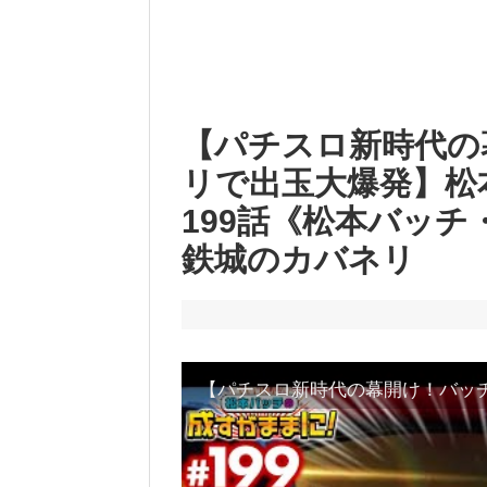
【パチスロ新時代の
リで出玉大爆発】松
199話《松本バッ
鉄城のカバネリ