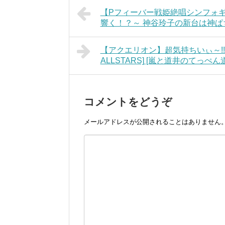
【Pフィーバー戦姫絶唱シンフォ
響く！？～ 神谷玲子の新台は神ぱち
【アクエリオン】超気持ちいぃ～!! 超合
ALLSTARS] [嵐と道井のてっぺん道
コメントをどうぞ
メールアドレスが公開されることはありません