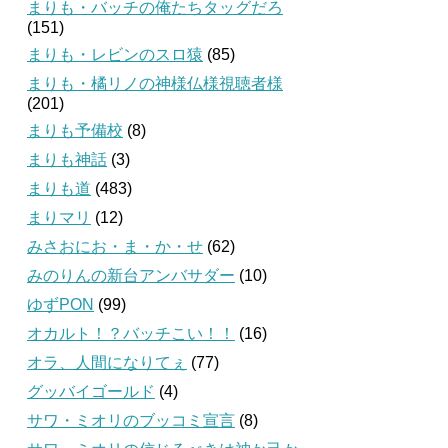
まりも・バッチの俺たちタッグだろ
(151)
まりも・レビンのスロ猿
(85)
まりも・橘リノの神様仏様視聴者様
(201)
まりも予備校
(8)
まりも神話
(3)
まりも道
(483)
まりマリ
(12)
みさおにお・ま・か・せ
(62)
みのりんの新台アンバサダー
(10)
ゆずPON
(99)
オカルト！？バッチこい！！
(16)
オラ、人間になりてぇ
(77)
グッバイゴールド
(4)
サワ・ミオリのブッコミ宣言
(8)