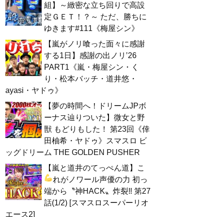
組】～緻密な立ち回りで高設
定ＧＥＴ！？～ ただ、勝ちに
ゆきます#111《梅屋シン》
【嵐がノリ喰った面々に感謝
する1日】感謝の出ノリ’26
PART1《嵐・梅屋シン・く
り・松本バッチ・道井悠・
ayasi・ヤドゥ》
【夢の時間へ！ドリームJPボ
ーナス辿りついた】微女と野
獣 もどりもした！ 第23回《倖
田柚希・ヤドゥ》スマスロ ビ
ッグドリーム THE GOLDEN PUSHER
【嵐と道井のてっぺん道】こ
れがノワール声優の力
初っ
端から〝神HACK〟炸裂‼ 第27
話(1/2) [スマスロスーパーリオ
エース2]