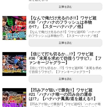
記事を読む
【なんで俺だけ光るのさ!!】ワサビ超
#30「ハナハナのフラッシュは本物
か!?」【スターハナハナ／他】
【なんで俺だけ光るのさ!!】ワサビ超#30「ハナハナ
のフラッシュは本物か!?」【スターハナハナ／他】
記事を読む
【信じて打ち切るか…!?】ワサビ超
#36「末尾を求めて彷徨うワサビ!」【フ
ァンキージャグラー】
【信じて打ち切るか…!?】ワサビ超#36「末尾を求め
て彷徨うワサビ!」【ファンキージャグラー】
記事を読む
【凹みアゲ狙いで勝負!!】ワサビ超
#21「ハナハナ唯一の凹み台の運命
は!?」【ハナハナ鳳凰/道を越える!!】
【凹みアゲ狙いで勝負!!】ワサビ超#21「ハナハナ唯