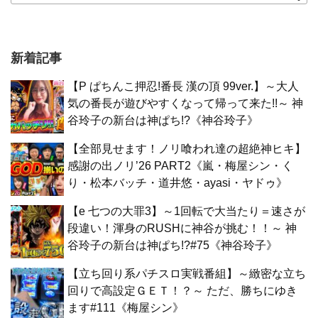
新着記事
【P ぱちんこ押忍!番長 漢の頂 99ver.】～大人
気の番長が遊びやすくなって帰って来た!!～ 神
谷玲子の新台は神ぱち!?《神谷玲子》
【全部見せます！ノリ喰われ達の超絶神ヒキ】
感謝の出ノリ’26 PART2《嵐・梅屋シン・く
り・松本バッチ・道井悠・ayasi・ヤドゥ》
【e 七つの大罪3】～1回転で大当たり＝速さが
段違い！渾身のRUSHに神谷が挑む！！～ 神
谷玲子の新台は神ぱち!?#75《神谷玲子》
【立ち回り系パチスロ実戦番組】～緻密な立ち
回りで高設定ＧＥＴ！？～ ただ、勝ちにゆき
ます#111《梅屋シン》