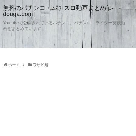
無料のパチンコ・パチスロ動画まとめ[p-
douga.com]
Youtubeで公開されているパチンコ、パチスロ、ライター実践動
画をまとめています。
ホーム
ワサビ超