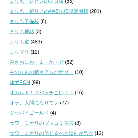
まりも・レビンのスロ猿
(85)
まりも・橘リノの神様仏様視聴者様
(201)
まりも予備校
(8)
まりも神話
(3)
まりも道
(483)
まりマリ
(12)
みさおにお・ま・か・せ
(62)
みのりんの新台アンバサダー
(10)
ゆずPON
(99)
オカルト！？バッチこい！！
(16)
オラ、人間になりてぇ
(77)
グッバイゴールド
(4)
サワ・ミオリのブッコミ宣言
(8)
サワ・ミオリの信じるべきは神か己か
(12)