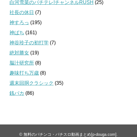
白河雪菜のパチテレ!チャンネルRUSH
(25)
社長の休日
(7)
神すろっ
(195)
神ぱち
(161)
神谷玲子の初打学
(7)
絶対勝女
(19)
脳汁研究所
(8)
趣味打ち万歳
(8)
週末回胴クラシック
(35)
銭バカ
(86)
©
無料のパチンコ・パチスロ動画まとめ[p-douga.com]
.