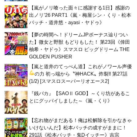
【嵐がノリ喰った面々に感謝する1日】感謝の
出ノリ’26 PART1《嵐・梅屋シン・くり・松本
バッチ・道井悠・ayasi・ヤドゥ》
【夢の時間へ！ドリームJPボーナス辿りつい
た】微女と野獣 もどりもした！ 第23回《倖田
柚希・ヤドゥ》スマスロ ビッグドリーム THE
GOLDEN PUSHER
【嵐と道井のてっぺん道】これがノワール声優
の力
初っ端から〝神HACK〟炸裂‼ 第27話
(1/2) [スマスロスーパーリオエース2]
『銭バカ』【SAOⅡ GOD】～くり坊があるこ
とにグッバイしました～《嵐・くり》
【忘れ物がまだある！俺は松解除を引かなきゃ
いけないんだ】松本バッチの成すがままに！
291話《松本バッチ・鬼Dイッチー》吉宗