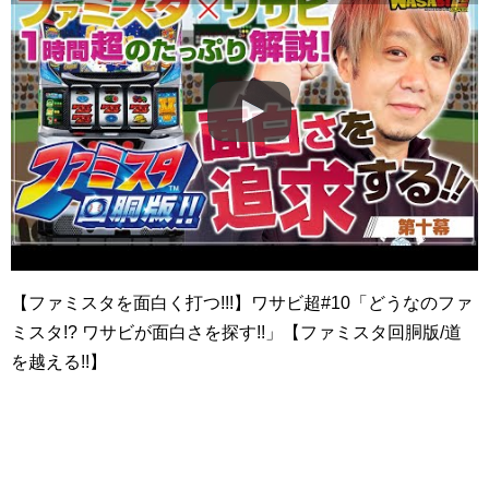
【ファミスタを面白く打つ!!!】ワサビ超#10「どうなのファ
ミスタ!? ワサビが面白さを探す!!」【ファミスタ回胴版/道
を越える!!】