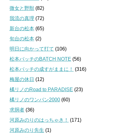
微女と野獣
(82)
我流の真理
(72)
新台の松本
(65)
旬台の松本
(2)
明日に向かって打て
(106)
松本バッチのBATCH NOTE
(56)
松本バッチの成すがままに！
(316)
梅屋の休日
(12)
橘リノのRoad to PARADISE
(23)
橘リノのワンパン2000
(60)
求胴者
(36)
河原みのりのはっちゃき！
(171)
河原みのり先生
(1)