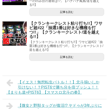
一の凹み台の運命は!?」【ハナハナ鳳凰/道を越え
る!!】
記事を読む
【クランキークレスト粘り打ち!!】ワサ
ビ超#22「抽選1番は好きな機種を打
つ!!」【クランキークレスト/道を越え
る!!】
【クランキークレスト粘り打ち!!】ワサビ超#22「抽
選1番は好きな機種を打つ!!」【クランキークレスト/
道を越える!!】
記事を読む
【イエス！無想転生バトル！！】北斗揃いしか
引けない！？PIST6で勝ち分を倍プッシュ！！
【まりも道×PIST6】【スマスロ北斗の拳】
【微女と野獣タッグが復活!? ヤドゥが3年ぶりに