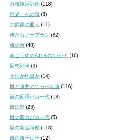
万枚復活計画
(118)
世界一への道
(8)
中武家の面々
(11)
俺たちノープラン
(82)
俺の台
(48)
南こうめのAじゃないか！
(16)
回想列車
(3)
天国か地獄か
(14)
嵐と道井のてっぺん道
(116)
嵐の回胴バカ一代
(18)
嵐の壁
(23)
嵐の新台バカ一代
(5)
嵐の新台考察
(113)
嵐の海千山千
(12)