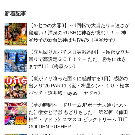
新着記事
【e 七つの大罪3】～1回転で大当たり＝速さが
段違い！渾身のRUSHに神谷が挑む！！～ 神
谷玲子の新台は神ぱち!?#75《神谷玲子》
【立ち回り系パチスロ実戦番組】～緻密な立ち
回りで高設定ＧＥＴ！？～ ただ、勝ちにゆき
ます#111《梅屋シン》
【嵐がノリ喰った面々に感謝する1日】感謝の
出ノリ’26 PART1《嵐・梅屋シン・くり・松本
バッチ・道井悠・ayasi・ヤドゥ》
【夢の時間へ！ドリームJPボーナス辿りつい
た】微女と野獣 もどりもした！ 第23回《倖田
柚希・ヤドゥ》スマスロ ビッグドリーム THE
GOLDEN PUSHER