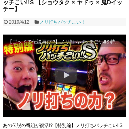
ッチこい!!S 【ショウタク × ヤドゥ × 鬼Dイッ
チー】
2019/4/12
ノリ打ちバッチこい！
【ゴッドで伝説再び!?】ノリ打ちバッチこい!!S 特別編＜マリブ鈴木・翔・鬼Dイッチー・リュウジ＞［パチンコ・パチスロ・スロット］
あの伝説の番組が復活!?【特別編】ノリ打ちバッチこい!!S