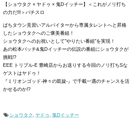
【ショウタク × ヤドゥ × 鬼Dイッチー】＜これがノリ打ち
の力だ!!!＞パチスロ
ぱちタウン見習いアルバイターから専属タレントへと昇格
したショウタクへのご褒美番組！
ショウタクへのお祝いとして”やりたい番組”を実現！
あの松本バッチ&鬼Dイッチーの伝説の番組にショウタクが
挑戦!?
EEE トリプル-E 豊崎店からお送りする今回のノリ打ちSな
ゲストはヤドゥ！
『ミリオンゴッド-神々の凱旋-』で千載一遇のチャンスを活
かせるのか!?
ショウタク
,
ヤドゥ
,
鬼Dイッチー