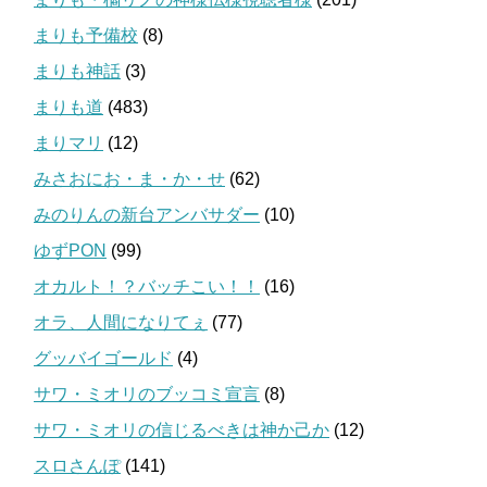
まりも予備校
(8)
まりも神話
(3)
まりも道
(483)
まりマリ
(12)
みさおにお・ま・か・せ
(62)
みのりんの新台アンバサダー
(10)
ゆずPON
(99)
オカルト！？バッチこい！！
(16)
オラ、人間になりてぇ
(77)
グッバイゴールド
(4)
サワ・ミオリのブッコミ宣言
(8)
サワ・ミオリの信じるべきは神か己か
(12)
スロさんぽ
(141)