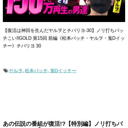
【復活は神回を生んだヤルヲとチバリヨ-30】ノリ打ちバッ
チこい!!GOLD 第15回 前編《松本バッチ・ヤルヲ・鬼Dイッ
チー》チバリヨ 30
ヤルヲ
,
松本バッチ
,
鬼Dイッチー
あの伝説の番組が復活!?【特別編】ノリ打ちバ