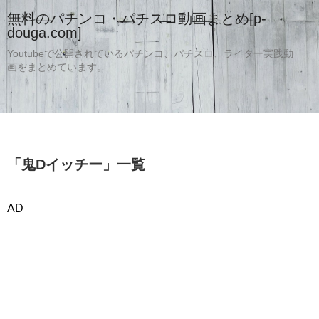
無料のパチンコ・パチスロ動画まとめ[p-
douga.com]
Youtubeで公開されているパチンコ、パチスロ、ライター実践動
画をまとめています。
「
鬼Dイッチー
」
一覧
AD