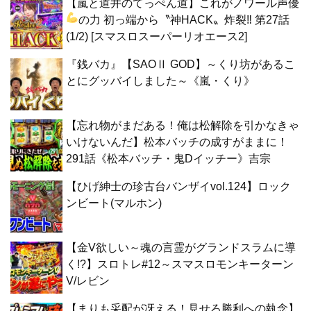
【嵐と道井のてっぺん道】これがノワール声優
の力
初っ端から〝神HACK〟炸裂‼ 第27話
(1/2) [スマスロスーパーリオエース2]
『銭バカ』【SAOⅡ GOD】～くり坊があるこ
とにグッバイしました～《嵐・くり》
【忘れ物がまだある！俺は松解除を引かなきゃ
いけないんだ】松本バッチの成すがままに！
291話《松本バッチ・鬼Dイッチー》吉宗
【ひげ紳士の珍古台バンザイvol.124】ロック
ンビート(マルホン)
【金V欲しい～魂の言霊がグランドスラムに導
く!?】スロトレ#12～スマスロモンキーターン
V/レビン
【まりも采配が冴える！見せろ勝利への執念】