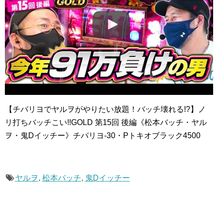
【チバリヨでヤルヲがやりたい放題！バッチ壊れる!?】ノ
リ打ちバッチこい!!GOLD 第15回 後編《松本バッチ・ヤル
ヲ・鬼Dイッチー》チバリヨ-30・Pトキオブラック4500
ヤルヲ
,
松本バッチ
,
鬼Dイッチー