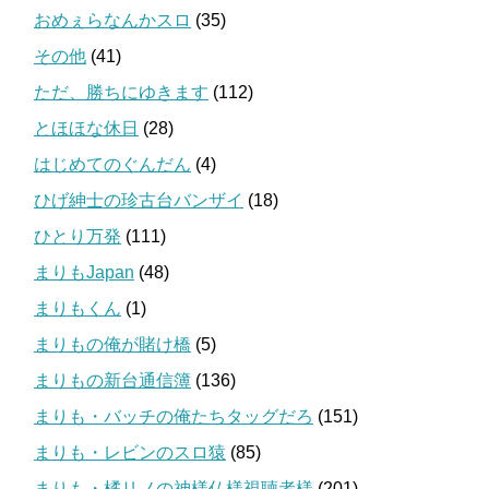
おめぇらなんかスロ
(35)
その他
(41)
ただ、勝ちにゆきます
(112)
とほほな休日
(28)
はじめてのぐんだん
(4)
ひげ紳士の珍古台バンザイ
(18)
ひとり万発
(111)
まりもJapan
(48)
まりもくん
(1)
まりもの俺が賭け橋
(5)
まりもの新台通信簿
(136)
まりも・バッチの俺たちタッグだろ
(151)
まりも・レビンのスロ猿
(85)
まりも・橘リノの神様仏様視聴者様
(201)