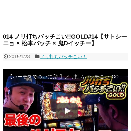
014 ノリ打ちバッチこい!!GOLD#14【サトシー
ニョ × 松本バッチ × 鬼Dイッチー】
2019/1/23
ノリ打ちバッチこい！
【ハーデスでついに完!!】ノリ打ちバッチこい!!GOLD#14＜サトシーニョ・松本バッチ・鬼Dイッチー＞［パチンコ・パチスロ・スロット］