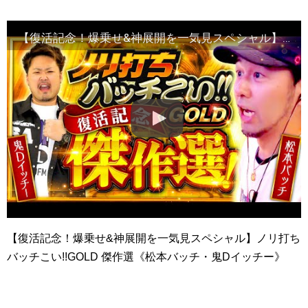
【復活記念！爆乗せ&神展開を一気見スペシャル】ノリ打ちバッチこい!!GOLD 傑作選《松本バッチ・鬼Dイッチー》［パチスロ・スロット・パチンコ］
【復活記念！爆乗せ&神展開を一気見スペシャル】ノリ打ち
バッチこい!!GOLD 傑作選《松本バッチ・鬼Dイッチー》