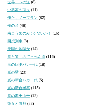
世界一への道
(8)
中武家の面々
(11)
俺たちノープラン
(82)
俺の台
(48)
南こうめのAじゃないか！
(16)
回想列車
(3)
天国か地獄か
(14)
嵐と道井のてっぺん道
(116)
嵐の回胴バカ一代
(18)
嵐の壁
(23)
嵐の新台バカ一代
(5)
嵐の新台考察
(113)
嵐の海千山千
(12)
微女と野獣
(82)