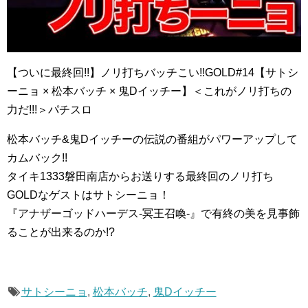
【ついに最終回!!】ノリ打ちバッチこい!!GOLD#14【サトシ
ーニョ × 松本バッチ × 鬼Dイッチー】＜これがノリ打ちの
力だ!!!＞パチスロ
松本バッチ&鬼Dイッチーの伝説の番組がパワーアップして
カムバック!!
タイキ1333磐田南店からお送りする最終回のノリ打ち
GOLDなゲストはサトシーニョ！
『アナザーゴッドハーデス-冥王召喚-』で有終の美を見事飾
ることが出来るのか!?
サトシーニョ
,
松本バッチ
,
鬼Dイッチー